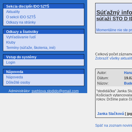
Sekcia disciplín IDO SZTŠ
Súťažný inf
Aktuality
O sekcii IDO SZTŠ
súťaží STO D I
Odkazy na stránky
Momentálne nie ste pr
Odkazy a štatistiky
Vyhľadávanie ľudí
Kluby
Termíny (súťaže, školenia, iné)
Celkový počet záznamo
Vstup do systémy
Zobraziť všetky aktuali
Login
Nápoveda
Autor:
Hana
Nápoveda
Dátum:
19.0
Dôležité osoby
Názov:
Bude
"stodidáčka" Janka Sla
Administrátor:
svehlova.stodido@gmail.com
Košiciach vytancovala
rokov. Držíme palce č
Janka Slačková
[ jpg
Späť na zoznam novin