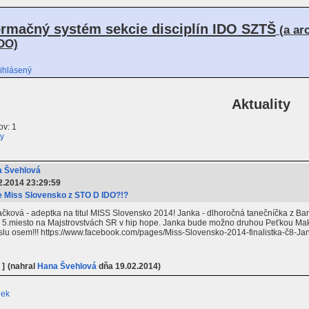
ormačný systém sekcie disciplín IDO SZTŠ
(a ar
DO)
ihlásený
Aktuality
v: 1
ty
 Švehlová
2.2014 23:29:59
 Miss Slovensko z STO D IDO?!?
čková - adeptka na titul MISS Slovensko 2014! Janka - dlhoročná tanečníčka z Bans
 5.miesto na Majstrovstvách SR v hip hope. Janka bude možno druhou Peťkou Mak
íslu osem!!! https://www.facebook.com/pages/Miss-Slovensko-2014-finalistka-č8-
 ]
(nahral
Hana Švehlová
dňa 19.02.2014)
iek