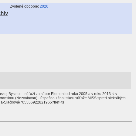
Zvolené obdobie:
2026
chív
kej Bystrice - súťaží za súbor Element od roku 2005 a v roku 2013 si v
ranskou (Nezvalovou) - úspešnou finalistkou súťaže MISS spred niekoľkých
Jana-Slačková/705556922821965?fref=ts