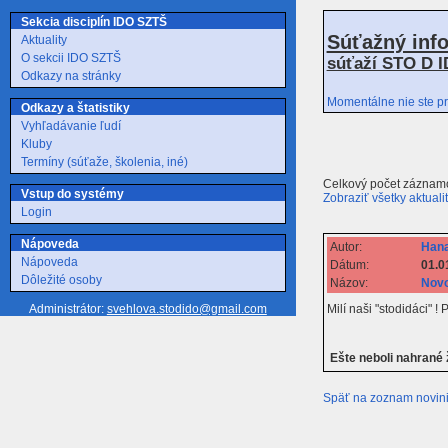
Sekcia disciplín IDO SZTŠ
Súťažný inf
Aktuality
O sekcii IDO SZTŠ
súťaží STO D I
Odkazy na stránky
Momentálne nie ste pr
Odkazy a štatistiky
Vyhľadávanie ľudí
Kluby
Termíny (súťaže, školenia, iné)
Celkový počet záznamo
Vstup do systémy
Zobraziť všetky aktuali
Login
Nápoveda
Autor:
Hana
Nápoveda
Dátum:
01.0
Dôležité osoby
Názov:
Novo
Milí naši "stodidáci" 
Administrátor:
svehlova.stodido@gmail.com
Ešte neboli nahrané
Späť na zoznam novin