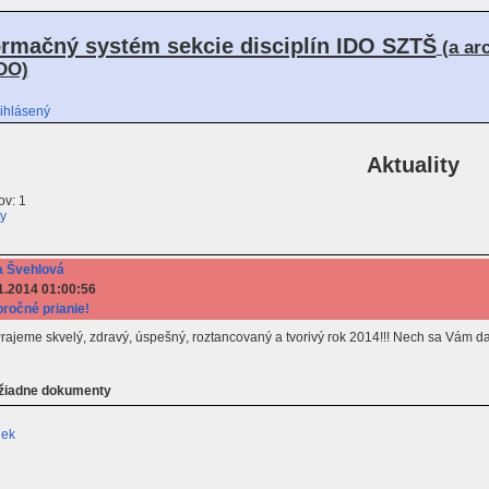
ormačný systém sekcie disciplín IDO SZTŠ
(a ar
DO)
ihlásený
Aktuality
v: 1
ty
 Švehlová
1.2014 01:00:56
ročné prianie!
! Prajeme skvelý, zdravý, úspešný, roztancovaný a tvorivý rok 2014!!! Nech sa Vám d
 žiadne dokumenty
iek