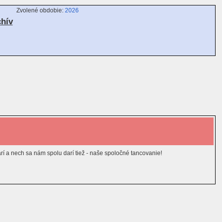
Zvolené obdobie:
2026
chív
arí a nech sa nám spolu darí tiež - naše spoločné tancovanie!