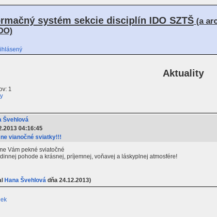
ormačný systém sekcie disciplín IDO SZTŠ
(a ar
DO)
ihlásený
Aktuality
v: 1
ty
 Švehlová
2.2013 04:16:45
ne vianočné sviatky!!!
ajeme Vám pekné sviatočné
 rodinnej pohode a krásnej, príjemnej, voňavej a láskyplnej atmosfére!
al
Hana Švehlová
dňa 24.12.2013)
iek