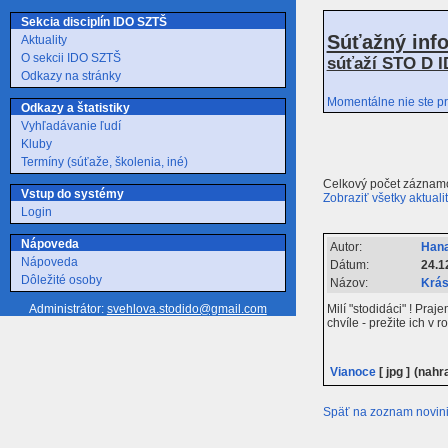
Sekcia disciplín IDO SZTŠ
Súťažný inf
Aktuality
O sekcii IDO SZTŠ
súťaží STO D I
Odkazy na stránky
Momentálne nie ste pr
Odkazy a štatistiky
Vyhľadávanie ľudí
Kluby
Termíny (súťaže, školenia, iné)
Celkový počet záznamo
Vstup do systémy
Zobraziť všetky aktuali
Login
Nápoveda
Autor:
Hana
Nápoveda
Dátum:
24.1
Dôležité osoby
Názov:
Krás
Milí "stodidáci" ! Pr
Administrátor:
svehlova.stodido@gmail.com
chvíle - prežite ich v
Vianoce
[ jpg ]
(nahr
Späť na zoznam novin