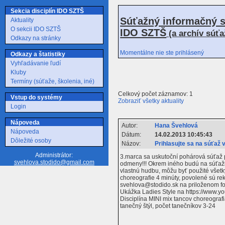
Sekcia disciplín IDO SZTŠ
Súťažný informačný s
Aktuality
O sekcii IDO SZTŠ
IDO SZTŠ
(a archív súť
Odkazy na stránky
Momentálne nie ste prihlásený
Odkazy a štatistiky
Vyhľadávanie ľudí
Kluby
Termíny (súťaže, školenia, iné)
Celkový počet záznamov: 1
Vstup do systémy
Zobraziť všetky aktuality
Login
Nápoveda
Autor:
Hana Švehlová
Nápoveda
Dátum:
14.02.2013 10:45:43
Dôležité osoby
Názov:
Prihlasujte sa na súťaž v
Administrátor:
3.marca sa uskutoční pohárová súťaž p
svehlova.stodido@gmail.com
odmeny!!! Okrem iného budú na súťaži
vlastnú hudbu, môžu byť použité všetky
choreografie 4 minúty, povolené sú re
svehlova@stodido.sk na priloženom fo
Ukážka Ladies Style na https://www.
Disciplína MINI mix tancov choreograf
tanečný štýl, počet tanečníkov 3-24