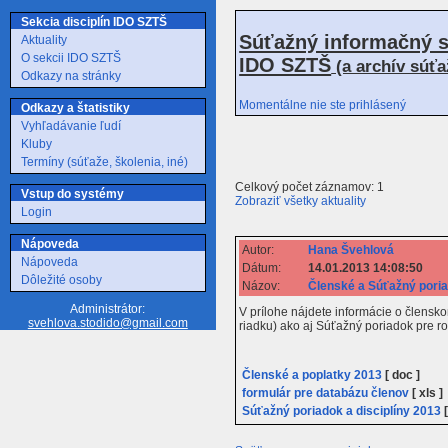
Sekcia disciplín IDO SZTŠ
Súťažný informačný s
Aktuality
O sekcii IDO SZTŠ
IDO SZTŠ
(a archív súť
Odkazy na stránky
Momentálne nie ste prihlásený
Odkazy a štatistiky
Vyhľadávanie ľudí
Kluby
Termíny (súťaže, školenia, iné)
Celkový počet záznamov: 1
Vstup do systémy
Zobraziť všetky aktuality
Login
Nápoveda
Autor:
Hana Švehlová
Nápoveda
Dátum:
14.01.2013 14:08:50
Dôležité osoby
Názov:
Členské a Súťažný pori
Administrátor:
V prílohe nájdete informácie o člensk
svehlova.stodido@gmail.com
riadku) ako aj Súťažný poriadok pre r
Členské a poplatky 2013
[ doc ]
formulár pre databázu členov
[ xls ]
Súťažný poriadok a disciplíny 2013