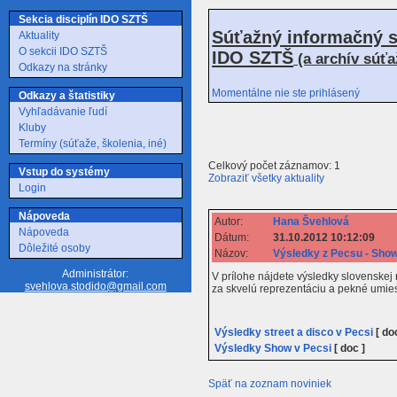
Sekcia disciplín IDO SZTŠ
Súťažný informačný s
Aktuality
O sekcii IDO SZTŠ
IDO SZTŠ
(a archív súť
Odkazy na stránky
Momentálne nie ste prihlásený
Odkazy a štatistiky
Vyhľadávanie ľudí
Kluby
Termíny (súťaže, školenia, iné)
Celkový počet záznamov: 1
Vstup do systémy
Zobraziť všetky aktuality
Login
Nápoveda
Autor:
Hana Švehlová
Nápoveda
Dátum:
31.10.2012 10:12:09
Dôležité osoby
Názov:
Výsledky z Pecsu - Show
Administrátor:
V prílohe nájdete výsledky slovenske
svehlova.stodido@gmail.com
za skvelú reprezentáciu a pekné umie
Výsledky street a disco v Pecsi
[ do
Výsledky Show v Pecsi
[ doc ]
Späť na zoznam noviniek