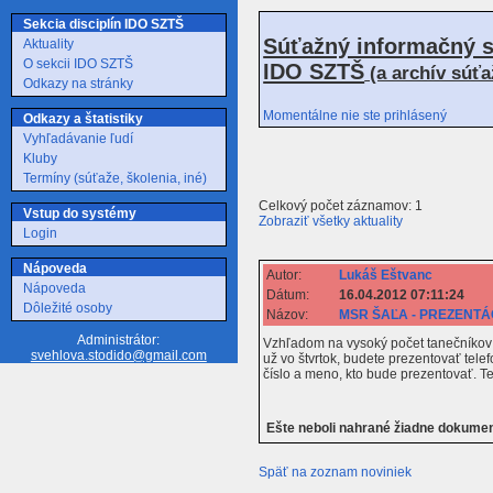
Sekcia disciplín IDO SZTŠ
Súťažný informačný s
Aktuality
O sekcii IDO SZTŠ
IDO SZTŠ
(a archív súť
Odkazy na stránky
Momentálne nie ste prihlásený
Odkazy a štatistiky
Vyhľadávanie ľudí
Kluby
Termíny (súťaže, školenia, iné)
Celkový počet záznamov: 1
Vstup do systémy
Zobraziť všetky aktuality
Login
Nápoveda
Autor:
Lukáš Eštvanc
Nápoveda
Dátum:
16.04.2012 07:11:24
Dôležité osoby
Názov:
MSR ŠAĽA - PREZENTÁ
Administrátor:
Vzhľadom na vysoký počet tanečníkov n
svehlova.stodido@gmail.com
už vo štvrtok, budete prezentovať tele
číslo a meno, kto bude prezentovať. Te
Ešte neboli nahrané žiadne dokume
Späť na zoznam noviniek