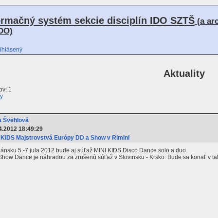
ormačný systém sekcie disciplín IDO SZTŠ
(a ar
DO)
ihlásený
Aktuality
v: 1
ty
 Švehlová
4.2012 18:49:29
 KIDS Majstrovstvá Európy DD a Show v Rimini
nsku 5.-7.jula 2012 bude aj súťaž MINI KIDS Disco Dance solo a duo.
how Dance je náhradou za zrušenú súťaž v Slovinsku - Krsko. Bude sa konať v ta