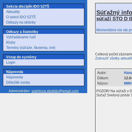
Sekcia disciplín IDO SZTŠ
Súťažný inf
Aktuality
O sekcii IDO SZTŠ
súťaží STO D I
Odkazy na stránky
Momentálne nie ste pr
Odkazy a štatistiky
Vyhľadávanie ľudí
Kluby
Termíny (súťaže, školenia, iné)
Celkový počet záznamo
Vstup do systémy
Zobraziť všetky aktuali
Login
Nápoveda
Autor:
Hana
Nápoveda
Dátum:
12.0
Dôležité osoby
Názov:
MINI
POZOR! Na súťaži v Dá
Administrátor:
svehlova.stodido@gmail.com
Suťaž Svetový pohár S