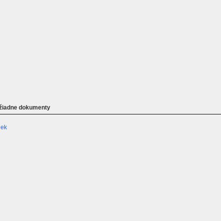
 žiadne dokumenty
iek