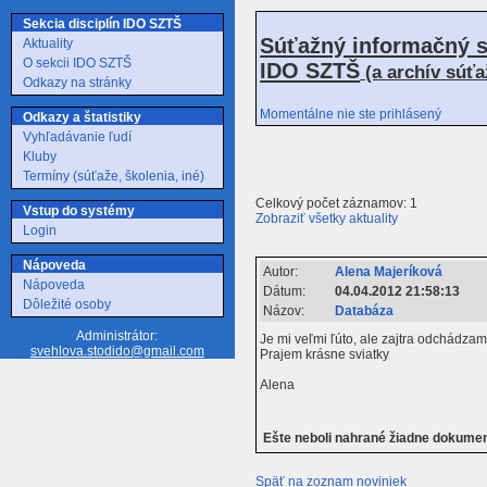
Sekcia disciplín IDO SZTŠ
Súťažný informačný s
Aktuality
O sekcii IDO SZTŠ
IDO SZTŠ
(a archív súť
Odkazy na stránky
Momentálne nie ste prihlásený
Odkazy a štatistiky
Vyhľadávanie ľudí
Kluby
Termíny (súťaže, školenia, iné)
Celkový počet záznamov: 1
Vstup do systémy
Zobraziť všetky aktuality
Login
Nápoveda
Autor:
Alena Majeríková
Nápoveda
Dátum:
04.04.2012 21:58:13
Dôležité osoby
Názov:
Databáza
Administrátor:
Je mi veľmi ľúto, ale zajtra odchádzam 
svehlova.stodido@gmail.com
Prajem krásne sviatky
Alena
Ešte neboli nahrané žiadne dokume
Späť na zoznam noviniek