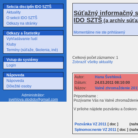
Sekcia disciplín IDO SZTŠ
Súťažný informačný s
Aktuality
O sekcii IDO SZTŠ
IDO SZTŠ
(a archív súť
Odkazy na stránky
Momentálne nie ste prihlásený
Odkazy a štatistiky
Vyhľadávanie ľudí
Kluby
Termíny (súťaže, školenia, iné)
Celkový počet záznamov: 1
Vstup do systémy
Zobraziť všetky aktuality
Login
Nápoveda
Autor:
Hana Švehlová
Nápoveda
Dátum:
24.03.2011 08:10:00
Dôležité osoby
Názov:
Valné zhromaždenie 201
Administrátor:
Pripomíname :
svehlova.stodido@gmail.com
Pozývame Vás na Valné zhromaždenie S
V prílohe nájdete pozvánku a čoskoro a
Pozvánka VZ 2011
[ doc ]
(nah
Splnomocnenie VZ 2011
[ doc ]
(nah