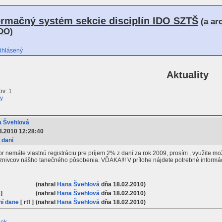
ormačný systém sekcie disciplín IDO SZTŠ
(a ar
DO)
ihlásený
Aktuality
v: 1
ty
 Švehlová
3.2010 12:28:40
 daní
or nemáte vlastnú registráciu pre príjem 2% z daní za rok 2009, prosím , využite
aznivcov nášho tanečného pôsobenia. VĎAKA!!! V prílohe nájdete potrebné informác
(nahral
Hana Švehlová
dňa 18.02.2010)
 ]
(nahral
Hana Švehlová
dňa 18.02.2010)
ní dane
[ rtf ]
(nahral
Hana Švehlová
dňa 18.02.2010)
iek