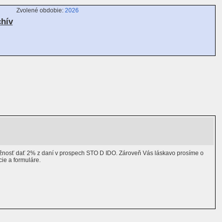
Zvolené obdobie:
2026
chív
 možnosť dať 2% z daní v prospech STO D IDO. Zároveň Vás láskavo prosíme o
ie a formuláre.