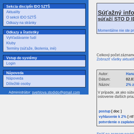
Sekcia disciplín IDO SZTŠ
Súťažný inf
Aktuality
O sekcii IDO SZTŠ
súťaží STO D I
Odkazy na stránky
Momentálne nie ste pr
Odkazy a štatistiky
Vyhľadávanie ľudí
Kluby
Termíny (súťaže, školenia, iné)
Celkový počet záznamo
Vstup do systémy
Zobraziť všetky aktuali
Login
Nápoveda
Autor:
Hana
Nápoveda
Dátum:
02.0
Dôležité osoby
Názov:
2% z
V prípade, ak ako súb
Administrátor:
svehlova.stodido@gmail.com
oslovenie ďalších pri
postup
[ doc ]
vyhlasenie k 2%
[ rtf
potvrdenie o zaplate
Späť na zoznam novin