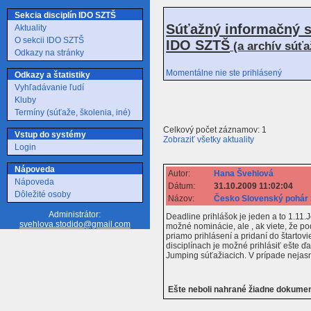
Sekcia disciplín IDO SZTŠ
Súťažný informačný s
Aktuality
O sekcii IDO SZTŠ
IDO SZTŠ
(a archív súť
Odkazy na stránky
Momentálne nie ste prihlásený
Odkazy a štatistiky
Vyhľadávanie ľudí
Kluby
Termíny (súťaže, školenia, iné)
Celkový počet záznamov: 1
Vstup do systémy
Zobraziť všetky aktuality
Login
Nápoveda
Autor:
Hana Švehlová
Nápoveda
Dátum:
31.10.2009 11:02:04
Dôležité osoby
Názov:
Česko Slovenský pohár 
Administrátor:
Deadline prihlášok je jeden a to 1.11
svehlova.stodido@gmail.com
možné nominácie, ale , ak viete, že 
priamo prihlásení a pridaní do štarto
disciplínach je možné prihlásiť ešte 
Jumping súťažiacich. V prípade nejas
Ešte neboli nahrané žiadne dokume