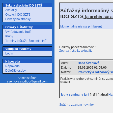
Sekcia disciplín IDO SZTŠ
Súťažný informačný s
Aktuality
O sekcii IDO SZTŠ
IDO SZTŠ
(a archív súť
Odkazy na stránky
Momentálne nie ste prihlásený
Odkazy a štatistiky
Vyhľadávanie ľudí
Kluby
Termíny (súťaže, školenia, iné)
Celkový počet záznamov: 1
Vstup do systémy
Zobraziť všetky aktuality
Login
Nápoveda
Autor:
Hana Švehlová
Nápoveda
Dátum:
25.05.2005 01:05:00
Dôležité osoby
Názov:
Praktický a rozborový se
Administrátor:
Praktický a rozborový seminár so zame
svehlova.stodido@gmail.com
vítaní!!!
letny seminar v juni
[ rtf ]
(nahral
Ha
Späť na zoznam noviniek