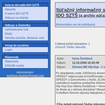
Sekcia disciplín IDO SZTŠ
Súťažný informačný s
Aktuality
O sekcii IDO SZTŠ
IDO SZTŠ
(a archív súť
Odkazy na stránky
Momentálne nie ste prihlásený
Odkazy a štatistiky
Vyhľadávanie ľudí
Kluby
Termíny (súťaže, školenia, iné)
Celkový počet záznamov: 1
Vstup do systémy
Zobraziť všetky aktuality
Login
Nápoveda
Autor:
Hana Švehlová
Nápoveda
Dátum:
12.10.2008 16:45:49
Dôležité osoby
Názov:
Dánsko ME Hip Hop - 1 s
Administrátor:
Po strastiplnej ceste 100členná slov
svehlova.stodido@gmail.com
SPEEDY vytancovala bronz!Rovnako aj
SPEEDY a Danceholics z Košíc, ELEM
výsledkoch budeme priebežne inform
Hip Hop Duo Nikola Dudášová + Veronik
do finale aj v sólovej discipline! Obs
A všetkým členom výpravy ďakujeme za
Ešte neboli nahrané žiadne dokume