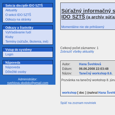
Sekcia disciplín IDO SZTŠ
Súťažný informačný s
Aktuality
O sekcii IDO SZTŠ
IDO SZTŠ
(a archív súť
Odkazy na stránky
Momentálne nie ste prihlásený
Odkazy a štatistiky
Vyhľadávanie ľudí
Kluby
Termíny (súťaže, školenia, iné)
Celkový počet záznamov: 1
Vstup do systémy
Zobraziť všetky aktuality
Login
Nápoveda
Autor:
Hana Švehlová
Nápoveda
Dátum:
06.06.2008 22:03:48
Dôležité osoby
Názov:
Tanečný workshop 8.6.
Administrátor:
Pozvánka na tanečný workshop 8. júna 
svehlova.stodido@gmail.com
workshop
[ doc ]
(nahral
Hana Šveh
Späť na zoznam noviniek