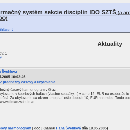
ormačný systém sekcie disciplín IDO SZTŠ
(a ar
DO)
ihlásený
Aktuality
v: 1
ty
 Švehlová
5.2005 10:02:46
 predbezny casovy a ubytovanie
edbežný časový harmonogram v Grazi.
tovanie v športových halách (vlastné spacáky, ..) v cene 15,-EUR na osobu. Je to ce
atočná. Za ubytovanie sa okrem toho platí ešte depozit 10,-EUR na osobu. Tento b
 www.dietanzschule.at
asovy harmonogram
[ doc ]
(nahral
Hana Švehlová
dňa 18.05.2005)