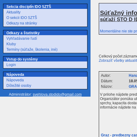
Sekcia disciplín IDO SZTŠ
Súťažný inf
Aktuality
O sekcii IDO SZTŠ
súťaží STO D I
Odkazy na stránky
Momentálne nie ste pr
Odkazy a štatistiky
Vyhľadávanie ľudí
Kluby
Termíny (súťaže, školenia, iné)
Celkový počet záznamo
Vstup do systémy
Zobraziť všetky aktuali
Login
Nápoveda
Autor:
Hana
Nápoveda
Dátum:
18.0
Dôležité osoby
Názov:
GRAZ
V prilohe nájdete pr
Administrátor:
svehlova.stodido@gmail.com
Organizátor ponúka uby
sprchy, kapacita dost
informácie nájdete na
Graz - predbezny c