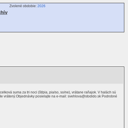
Zvolené obdobie:
2026
chív
lková suma za tri noci (št/pia, pia/so, so/ne), vrátane raňajok. V halách sú
ude vrátený.Objednávky posielajte na e-mail: svehlova@stodido.sk Podrobné