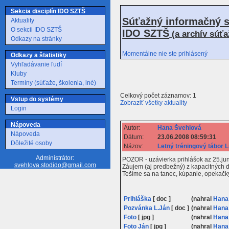
Sekcia disciplín IDO SZTŠ
Súťažný informačný s
Aktuality
O sekcii IDO SZTŠ
IDO SZTŠ
(a archív súť
Odkazy na stránky
Momentálne nie ste prihlásený
Odkazy a štatistiky
Vyhľadávanie ľudí
Kluby
Termíny (súťaže, školenia, iné)
Celkový počet záznamov: 1
Vstup do systémy
Zobraziť všetky aktuality
Login
Nápoveda
Autor:
Hana Švehlová
Nápoveda
Dátum:
23.06.2008 08:59:31
Dôležité osoby
Názov:
Letný tréningový tábor 
Administrátor:
POZOR - uzávierka prihlášok az 25.jun
svehlova.stodido@gmail.com
Záujem (aj predbežný) z kapacitných d
Tešíme sa na tanec, kúpanie, opekačky.
Prihláška
[ doc ]
(nahral
Hana
Pozvánka L.Ján
[ doc ]
(nahral
Hana
Foto
[ jpg ]
(nahral
Hana
Foto Ján
[ jpg ]
(nahral
Hana