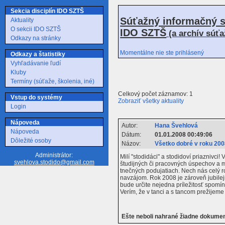
Sekcia disciplín IDO SZTŠ
Súťažný informačný s
Aktuality
O sekcii IDO SZTŠ
IDO SZTŠ
(a archív súť
Odkazy na stránky
Momentálne nie ste prihlásený
Odkazy a štatistiky
Vyhľadávanie ľudí
Kluby
Termíny (súťaže, školenia, iné)
Celkový počet záznamov: 1
Vstup do systémy
Zobraziť všetky aktuality
Login
Nápoveda
Autor:
Hana Švehlová
Nápoveda
Dátum:
01.01.2008 00:49:06
Dôležité osoby
Názov:
Všetko dobré v roku 2008
Administrátor:
Milí "stodidáci" a stodidoví priazniv
svehlova.stodido@gmail.com
študijných či pracovných úspechov a m
tnečných podujatiach. Nech nás celý r
navzájom. Rok 2008 je zároveň jubilej
bude určite nejedna príležitosť spomín
Verím, že v tanci a s tancom prežijeme
Ešte neboli nahrané žiadne dokume