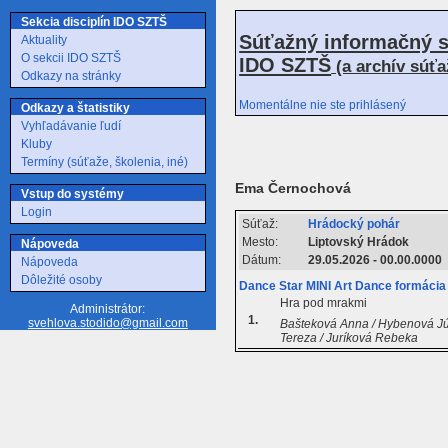
Sekcia disciplín IDO SZTŠ
Súťažný informačný s
Aktuality
O sekcii IDO SZTŠ
IDO SZTŠ
(a archív súť
Odkazy na stránky
Momentálne nie ste prihlásený
Odkazy a štatistiky
Vyhľadávanie ľudí
Kluby
Termíny (súťaže, školenia, iné)
Ema Černochová
Vstup do systémy
Login
Súťaž:
Hrádocký pohár
Mesto:
Liptovský Hrádok
Nápoveda
Dátum:
29.05.2026 - 00.00.0000
Nápoveda
Dôležité osoby
Dance Star MINI Art Dance formácia
Hra pod mrakmi
Administrátor:
1.
svehlova.stodido@gmail.com
Bašteková Anna / Hybenová Júl
Tereza / Juríková Rebeka