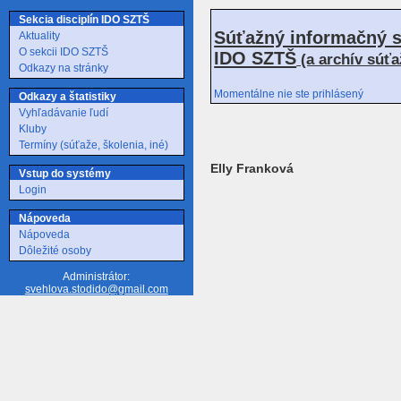
Sekcia disciplín IDO SZTŠ
Súťažný informačný s
Aktuality
O sekcii IDO SZTŠ
IDO SZTŠ
(a archív súť
Odkazy na stránky
Momentálne nie ste prihlásený
Odkazy a štatistiky
Vyhľadávanie ľudí
Kluby
Termíny (súťaže, školenia, iné)
Elly Franková
Vstup do systémy
Login
Nápoveda
Nápoveda
Dôležité osoby
Administrátor:
svehlova.stodido@gmail.com