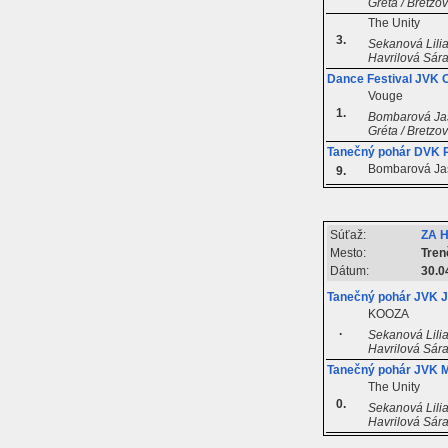
Gréta / Bretzo
The Unity
3.
Sekanová Lilia
Havrilová Sára
Dance Festival JVK 
Vouge
1.
Bombarová Jasm
Gréta / Bretzo
Tanečný pohár DVK P
Bombarová Ja
9.
Súťaž:
ZA 
Mesto:
Tren
Dátum:
30.0
Tanečný pohár JVK J
KOOZA
.
Sekanová Lilia
Havrilová Sára
Tanečný pohár JVK 
The Unity
0.
Sekanová Lilia
Havrilová Sára