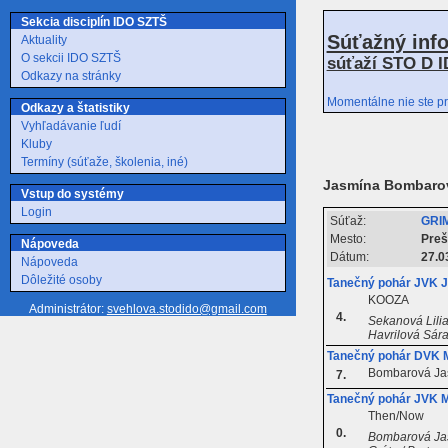
Sekcia disciplín IDO SZTŠ
Súťažný inf
Aktuality
O sekcii IDO SZTŠ
súťaží STO D I
Odkazy na stránky
Momentálne nie ste pr
Odkazy a štatistiky
Vyhľadávanie ľudí
Kluby
Termíny (súťaže, školenia, iné)
Jasmína Bombaro
Vstup do systémy
Login
Súťaž:
GRI
Mesto:
Preš
Nápoveda
Dátum:
27.0
Nápoveda
Dôležité osoby
Tanečný pohár JVK J
KOOZA
Administrátor:
svehlova.stodido@gmail.com
4.
Sekanová Lilia
Havrilová Sára
Tanečný pohár DVK M
Bombarová Ja
7.
Tanečný pohár JVK 
Then/Now
0.
Bombarová Jasm