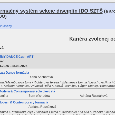
ormačný systém sekcie disciplín IDO SZTŠ
(a ar
DO)
ihlásený
Kariéra zvolenej o
vá
MMY DANCE Cup - ART
ov
3.2026 - 28.03.2026
azz Dance formácia
Diana Sochorová
na / Matejbusová Ema / Richterová Tereza / Sklenárová Emma / Lizuchová Nina / O
 / Plešková Veronika / Závacká Dáša / Diková Jasmína / Gáper Timotej / Bombaro
odern & Contemporary sólo dievčatá
smína
Born of shadow
Adriána Rusnáková
Modern & Contemporary formácia
Adriána Rusnáková
ína / Rusnáková Zoja / Grichová Emma / Streichsbier Ella Mia / Drabová Simona /