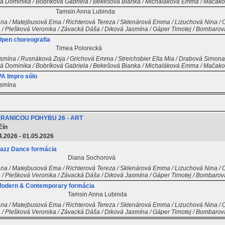
vá Dominika / Bobríková Gabriela / Bekešová Bianka / Michaláková Emma / Mačako
Tamsin Anna Lubinda
na / Matejbusová Ema / Richterová Tereza / Sklenárová Emma / Lizuchová Nina / O
 / Plešková Veronika / Závacká Dáša / Diková Jasmína / Gáper Timotej / Bombaro
Open choreografia
Timea Polorecká
ína / Rusnáková Zoja / Grichová Emma / Streichsbier Ella Mia / Drabová Simona /
vá Dominika / Bobríková Gabriela / Bekešová Bianka / Michaláková Emma / Mačako
A Impro sólo
smína
HRANICOU POHYBU 26 - ART
čín
4.2026 - 01.05.2026
azz Dance formácia
Diana Sochorová
na / Matejbusová Ema / Richterová Tereza / Sklenárová Emma / Lizuchová Nina / O
 / Plešková Veronika / Závacká Dáša / Diková Jasmína / Gáper Timotej / Bombaro
Modern & Contemporary formácia
Tamsin Anna Lubinda
na / Matejbusová Ema / Richterová Tereza / Sklenárová Emma / Lizuchová Nina / O
 / Plešková Veronika / Závacká Dáša / Diková Jasmína / Gáper Timotej / Bombaro