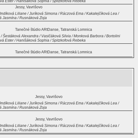
vá Ester / Hanišáková Sophia / Spitzkofová Rebeka
Jessy, Vavrišovo
ndíková Liliane / Juríková Simona / Ráczová Ema / Kakalejčíková Lea /
vá Jasmína / Rusnáková Zoja
Tanečné štúdio ARtDanse, Tatranská Lomnica
 Šestáková Alexandra / Vasičáková Silvia / Monková Barbora / Bortolini
vá Ester / Hanišáková Sophia / Spitzkofová Rebeka
Tanečné štúdio ARtDanse, Tatranská Lomnica
Jessy, Vavrišovo
ndíková Liliane / Juríková Simona / Ráczová Ema / Kakalejčíková Lea /
vá Jasmína / Rusnáková Zoja
Jessy, Vavrišovo
ndíková Liliane / Juríková Simona / Ráczová Ema / Kakalejčíková Lea /
vá Jasmína / Rusnáková Zoja