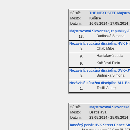
Súťaž:
THE NEXT STEP Majstro
Mesto:
Košice
Dátum:
16.05.2014 - 17.05.2014
Majstrovstvá Slovenskej republiky J
Budinská Simona
13.
Nezávislá súťažná disciplína HVK Hi
Cháb Miloš
3.
Hantáková Lucia
9.
Kočišová Etela
9.
Nezávislá súťažná disciplína DVK+J
Budinská Simona
3.
Nezávislá súťažná disciplína ALL Ba
Teslík Andrej
1.
Súťaž:
Majstrovstvá Slovenska
Mesto:
Bratislava
Dátum:
23.05.2014 - 25.05.2014
Tanečný pohár HVK Street Dance Sh