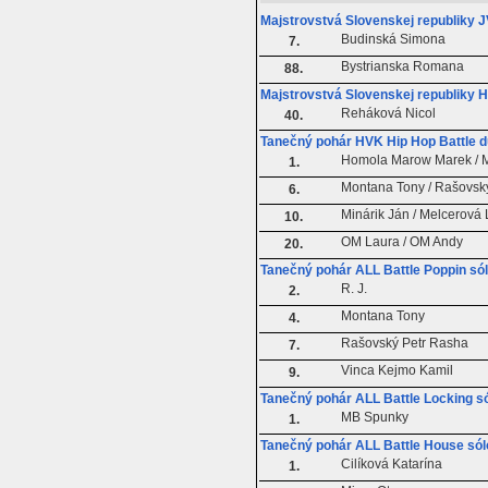
Majstrovstvá Slovenskej republiky J
Budinská Simona
7.
Bystrianska Romana
88.
Majstrovstvá Slovenskej republiky 
Reháková Nicol
40.
Tanečný pohár HVK Hip Hop Battle 
Homola Marow Marek / 
1.
Montana Tony / Rašovsk
6.
Minárik Ján / Melcerová 
10.
OM Laura / OM Andy
20.
Tanečný pohár ALL Battle Poppin só
R. J.
2.
Montana Tony
4.
Rašovský Petr Rasha
7.
Vinca Kejmo Kamil
9.
Tanečný pohár ALL Battle Locking s
MB Spunky
1.
Tanečný pohár ALL Battle House sól
Cilíková Katarína
1.