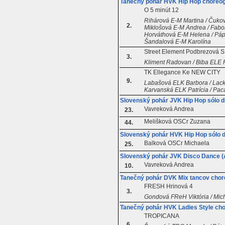
Tanečný pohár HVK Hip Hop choreog
O 5 minút 12
Rihárová E-M Martina / Čukov
2.
Miklošová E-M Andrea / Fabor
Horváthová E-M Helena / Pápa
Šandalová E-M Karolína
Street Element Podbrezová 
3.
Kliment Radovan / Biba ELE 
TK Ellegance Ke NEW CITY
9.
Labašová ELK Barbora / Lack
Karvanská ELK Patrícia / Pa
Slovenský pohár JVK Hip Hop sólo d
Vavreková Andrea
23.
Melišková OSCr Zuzana
44.
Slovenský pohár HVK Hip Hop sólo 
Balková OSCr Michaela
25.
Slovenský pohár JVK Disco Dance (A
Vavreková Andrea
10.
Tanečný pohár DVK Mix tancov chor
FRESH Hrinová 4
3.
Gondová FReH Viktória / Mic
Tanečný pohár HVK Ladies Style cho
TROPICANA
6.