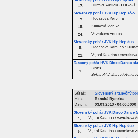
Slovenský pohár DVK Hip Hop duo
Hurtova Patricia / Huťková
17.
Slovenský pohár JVK Hip Hop sólo
Hodasová Karolina
15.
Kulinová Monika
15.
Vavreková Andrea
24.
Slovenský pohár JVK Hip Hop duo
Hodasová Karolina / Kulin
5.
Vajani Katarína / Vavrekov
21.
Tanečný pohár HVK Disco Dance sk
Disco
1.
Běhal RAD Marco / Rottero
Súťaž:
Slovenský a tanečný poh
Mesto:
Banská Bystrica
Dátum:
03.03.2013 - 00.00.0000
Slovenský pohár JVK Disco Dance (
Vajani Katarína / Vavreková 
4.
Slovenský pohár JVK Hip Hop duo
Vajani Katarína / Vavreková 
9.