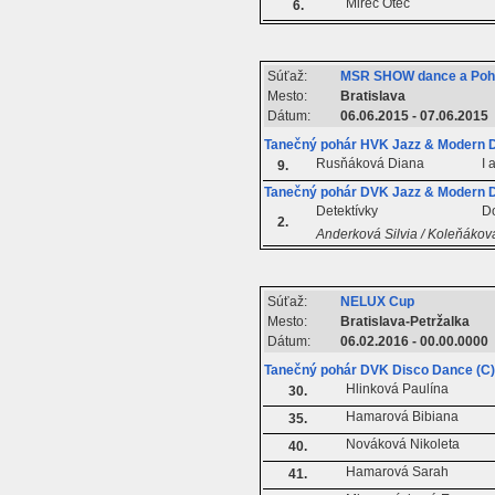
Mirec Otec
6.
Súťaž:
MSR SHOW dance a Pohá
Mesto:
Bratislava
Dátum:
06.06.2015 - 07.06.2015
Tanečný pohár HVK Jazz & Modern D
Rusňáková Diana
I 
9.
Tanečný pohár DVK Jazz & Modern D
Detektívky
D
2.
Anderková Silvia / Koleňákov
Súťaž:
NELUX Cup
Mesto:
Bratislava-Petržalka
Dátum:
06.02.2016 - 00.00.0000
Tanečný pohár DVK Disco Dance (C) 
Hlinková Paulína
30.
Hamarová Bibiana
35.
Nováková Nikoleta
40.
Hamarová Sarah
41.