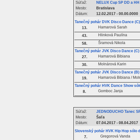
Súťaž:
NELUX Cup SP DD a HH
Mesto:
Bratislava
Dátum:
12.02.2017 - 00.00.0000
Tanečný pohár DVK Disco Dance (C) 
Hamarová Sarah
13.
Hlinková Paulína
43.
Šramová Nikola
58.
Tanečný pohár JVK Disco Dance (C) 
Hamarová Bibiana
27.
Molnárová Karin
30.
Tanečný pohár JVK Disco Dance (B)
Hamarová Bibiana / Mol
19.
Tanečný pohár HVK Dance Show sól
Gomboc Janja
8.
Súťaž:
JEDNODUCHO Tanec S
Mesto:
Šaľa
Dátum:
07.04.2017 - 08.04.2017
Slovenský pohár HVK Hip Hop sólo 
Gregorová Vanda
7.