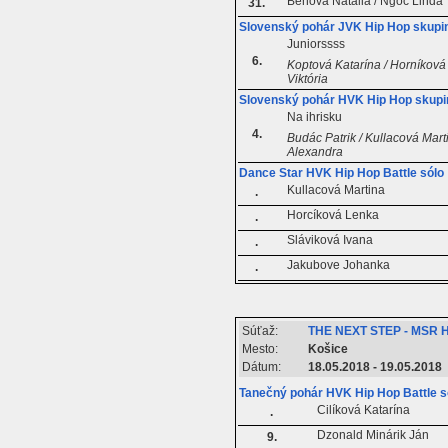
Benová Natália / Ngoc Linda
31.
Slovenský pohár JVK Hip Hop skupi
Juniorssss
6.
Koptová Katarína / Horníková 
Viktória
Slovenský pohár HVK Hip Hop skupi
Na ihrisku
4.
Budác Patrik / Kullacová Mar
Alexandra
Dance Star HVK Hip Hop Battle sólo
Kullacová Martina
.
Horcíková Lenka
.
Sláviková Ivana
.
Jakubove Johanka
.
Súťaž:
THE NEXT STEP - MSR 
Mesto:
Košice
Dátum:
18.05.2018 - 19.05.2018
Tanečný pohár HVK Hip Hop Battle s
Cilíková Katarína
.
Dzonald Minárik Ján
9.