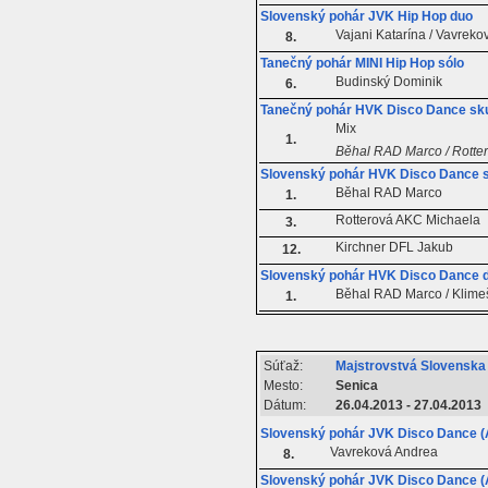
Slovenský pohár JVK Hip Hop duo
Vajani Katarína / Vavrek
8.
Tanečný pohár MINI Hip Hop sólo
Budinský Dominik
6.
Tanečný pohár HVK Disco Dance sk
Mix
1.
Běhal RAD Marco / Rotte
Slovenský pohár HVK Disco Dance 
Běhal RAD Marco
1.
Rotterová AKC Michaela
3.
Kirchner DFL Jakub
12.
Slovenský pohár HVK Disco Dance 
Běhal RAD Marco / Klime
1.
Súťaž:
Majstrovstvá Slovensk
Mesto:
Senica
Dátum:
26.04.2013 - 27.04.2013
Slovenský pohár JVK Disco Dance (A
Vavreková Andrea
8.
Slovenský pohár JVK Disco Dance (