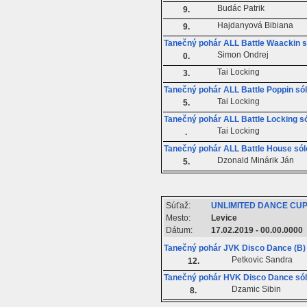
Budác Patrik
9.
Hajdanyová Bibiana
9.
Tanečný pohár ALL Battle Waackin s
Simon Ondrej
0.
Tai Locking
3.
Tanečný pohár ALL Battle Poppin só
Tai Locking
5.
Tanečný pohár ALL Battle Locking s
Tai Locking
.
Tanečný pohár ALL Battle House sól
Dzonald Minárik Ján
5.
Súťaž:
UNLIMITED DANCE CUP
Mesto:
Levice
Dátum:
17.02.2019 - 00.00.0000
Tanečný pohár JVK Disco Dance (B) 
Petkovic Sandra
12.
Tanečný pohár HVK Disco Dance só
Dzamic Sibin
8.