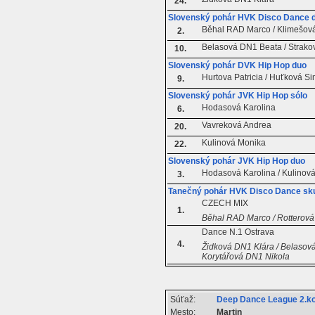
24.
Slovenský pohár HVK Disco Dance 
Běhal RAD Marco / Klimešov
2.
Belasová DN1 Beata / Strako
10.
Slovenský pohár DVK Hip Hop duo
Hurtova Patricia / Huťková S
9.
Slovenský pohár JVK Hip Hop sólo
Hodasová Karolina
6.
Vavreková Andrea
20.
Kulinová Monika
22.
Slovenský pohár JVK Hip Hop duo
Hodasová Karolina / Kulinov
3.
Tanečný pohár HVK Disco Dance sk
CZECH MIX
1.
Běhal RAD Marco / Rotterová
Dance N.1 Ostrava
4.
Židková DN1 Klára / Belasová
Korytářová DN1 Nikola
Súťaž:
Deep Dance League 2.ko
Mesto:
Martin