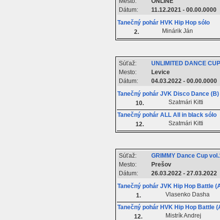
Mesto:
ONLINE
Dátum:
11.12.2021 - 00.00.0000
Tanečný pohár HVK Hip Hop sólo
Minárik Ján
2.
Súťaž:
UNLIMITED DANCE CUP
Mesto:
Levice
Dátum:
04.03.2022 - 00.00.0000
Tanečný pohár JVK Disco Dance (B) 
Szatmári Kitti
10.
Tanečný pohár ALL All in black sólo
Szatmári Kitti
12.
Súťaž:
GRIMMY Dance Cup vol.
Mesto:
Prešov
Dátum:
26.03.2022 - 27.03.2022
Tanečný pohár JVK Hip Hop Battle (A
Vlasenko Dasha
1.
Tanečný pohár HVK Hip Hop Battle (
Mistrík Andrej
12.