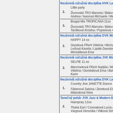
Nezávislá súťažná disciplína HVK La
Little party
2.
Ďurovská TRO Marcela / Bátovs
Andrea / Ivanová Michaele / 
Brugal Mix TROPICANA 11os
3.
Ďurovská TRO Marcela / Bátovs
Tarišková Kristína / Popielov
Nezávislá súťažná disciplína DVK Mi
HAPPY 14 os
Gondová FReH Viktória / Michá
2.
Lešová Kamila / Lipták Damián 
Micháliková Ema
Nezávislá súťažná disciplína JVK Mi
SELFIE 11 os
Marcineková FReH Natália / 
2.
Viktória / Gombálová Ema / Ba
Karin
Nezávislá súťažná disciplína DVK La
Country Jive JANETTE-Dance B
1.
Fáberová Sabina / Zemková Eli
Matusková Nela
Tanečný pohár JVK Jazz & Modern D
Hairspray 12os
2.
Thalia Earl / Cesnaková Lucia 
Vargová Veronika / Vitková S