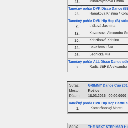
Minarovýchová Emma
43.
Tanečný pohár DVK Disco Dance (B)
Hanáková Kristína / Kohú
23.
Tanečný pohár DVK Hip Hop (B) sólo
Líšková Jasmína
2.
Kovacsova Alexandra So
12.
Krisztínová Kristína
20.
Bakešová Lívia
24.
Lednická Mia
26.
Tanečný pohár ALL Disco Dance sól
Radic SERB Aleksandra
3.
Súťaž:
GRIMMY Dance Cup 201
Mesto:
Košice
Dátum:
18.03.2016 - 00.00.0000
Tanečný pohár HVK Hip Hop Battle s
Komarňanský Marcel
1.
Súťaž:
THE NEXT STEP MSR Hi