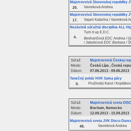
Majstrovstvá Slovenskej republiky J
Vavreková Andrea
20.
Majstrovstvá Slovenskej republiky 
Vajani Katarína / Vavreková 
17.
Nezávislá súťažná disciplína ALL Hi
Turn it up E.D.C.
4.
Bednaričová EDC Andrea / G
/ Jakubcová EDC Barbara / Št
Súťaž:
Majstrovstvá Českej rep
Mesto:
Česká Lípa , Česká repu
Dátum:
07.06.2013 - 09.06.2013
Tanečný pohár HVK Salsa páry
Pružinský Karol / Koptáko
0.
Súťaž:
Majstrovstvá sveta DIS
Mesto:
Bochum, Nemecko
Dátum:
12.09.2013 - 15.09.2013
Majstrovstvá sveta JVK Disco Dance
Vavreková Andrea
48.