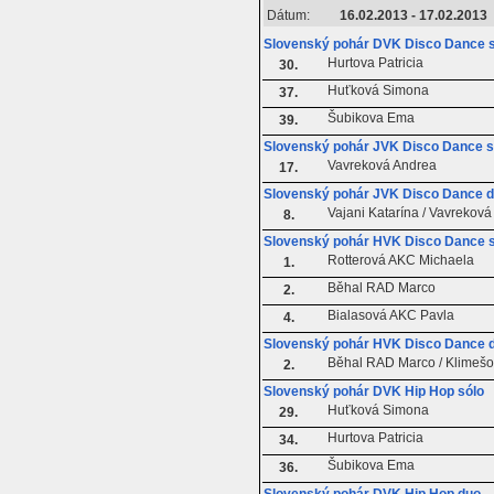
Dátum:
16.02.2013 - 17.02.2013
Slovenský pohár DVK Disco Dance 
Hurtova Patricia
30.
Huťková Simona
37.
Šubikova Ema
39.
Slovenský pohár JVK Disco Dance s
Vavreková Andrea
17.
Slovenský pohár JVK Disco Dance 
Vajani Katarína / Vavrekov
8.
Slovenský pohár HVK Disco Dance 
Rotterová AKC Michaela
1.
Běhal RAD Marco
2.
Bialasová AKC Pavla
4.
Slovenský pohár HVK Disco Dance 
Běhal RAD Marco / Klimeš
2.
Slovenský pohár DVK Hip Hop sólo
Huťková Simona
29.
Hurtova Patricia
34.
Šubikova Ema
36.