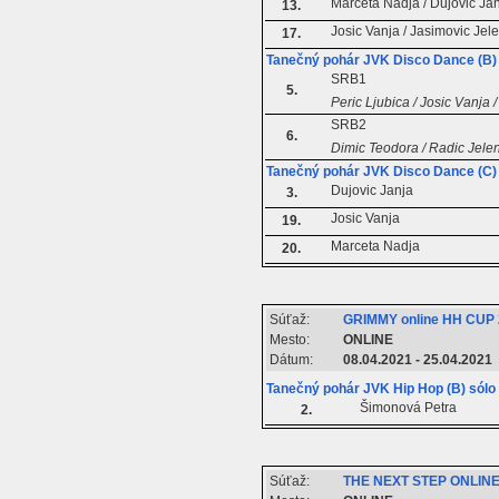
Marceta Nadja / Dujovic Ja
13.
Josic Vanja / Jasimovic Jel
17.
Tanečný pohár JVK Disco Dance (B)
SRB1
5.
Peric Ljubica / Josic Vanja 
SRB2
6.
Dimic Teodora / Radic Jelena
Tanečný pohár JVK Disco Dance (C) 
Dujovic Janja
3.
Josic Vanja
19.
Marceta Nadja
20.
Súťaž:
GRIMMY online HH CUP
Mesto:
ONLINE
Dátum:
08.04.2021 - 25.04.2021
Tanečný pohár JVK Hip Hop (B) sólo
Šimonová Petra
2.
Súťaž:
THE NEXT STEP ONLINE