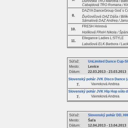
Ďurovská TRO Marcela / Báto
Cabajdová TRO Romana / Ki
DAZYA DanceGroup God´s Cr
8.
Ďurčovičová DAZ Dáša / Bilík
Sámalová DAZ Andrea / Jan
FRESH Hrinová
10.
Holíková FReH Nikola / Špán
Ellegance Ladies L:STYLE
11.
Labašová ELK Barbora / Lack
Súťaž:
UnLimited Dance Cup-S
Mesto:
Levice
Dátum:
22.03.2013 - 23.03.2013
Slovenský pohár JVK Disco Dance (A
Vavreková Andrea
7.
Slovenský pohár JVK Hip Hop sólo d
Vavreková Andrea
7.
Súťaž:
Slovenský pohár DD, H
Mesto:
Šaľa
Dátum:
12.04.2013 - 13.04.2013