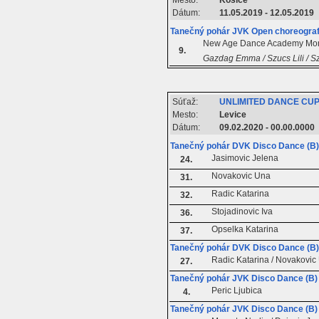
Mesto:
Košice
Dátum:
11.05.2019 - 12.05.2019
Tanečný pohár JVK Open choreograf
New Age Dance Academy Mon
9.
Gazdag Emma / Szucs Lili / Sze
Súťaž:
UNLIMITED DANCE CUP
Mesto:
Levice
Dátum:
09.02.2020 - 00.00.0000
Tanečný pohár DVK Disco Dance (B) 
Jasimovic Jelena
24.
Novakovic Una
31.
Radic Katarina
32.
Stojadinovic Iva
36.
Opselka Katarina
37.
Tanečný pohár DVK Disco Dance (B)
Radic Katarina / Novakovic
27.
Tanečný pohár JVK Disco Dance (B) 
Peric Ljubica
4.
Tanečný pohár JVK Disco Dance (B)