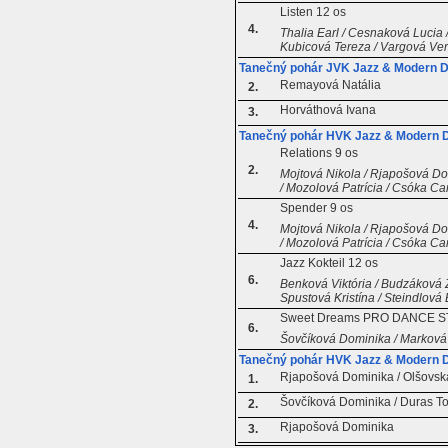
Listen 12 os
4.
Thalia Earl / Cesnaková Lucia 
Kubicová Tereza / Vargová Ver
Tanečný pohár JVK Jazz & Modern D
Remayová Natália
2.
Horváthová Ivana
3.
Tanečný pohár HVK Jazz & Modern D
Relations 9 os
2.
Mojtová Nikola / Rjapošová Do
/ Mozolová Patrícia / Csóka Ca
Spender 9 os
4.
Mojtová Nikola / Rjapošová Do
/ Mozolová Patrícia / Csóka Ca
Jazz Kokteil 12 os
6.
Benková Viktória / Budzáková Z
Spustová Kristína / Steindlová
Sweet Dreams PRO DANCE S
6.
Šovčíková Dominika / Marková
Tanečný pohár HVK Jazz & Modern D
Rjapošová Dominika / Olšovsk
1.
Šovčíková Dominika / Duras 
2.
Rjapošová Dominika
3.