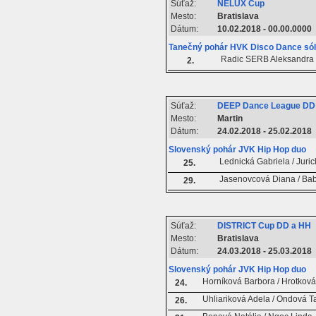
Súťaž:
NELUX Cup
Mesto:
Bratislava
Dátum:
10.02.2018 - 00.00.0000
Tanečný pohár HVK Disco Dance só
Radic SERB Aleksandra
2.
Súťaž:
DEEP Dance League DD
Mesto:
Martin
Dátum:
24.02.2018 - 25.02.2018
Slovenský pohár JVK Hip Hop duo
Lednická Gabriela / Juric
25.
Jasenovcová Diana / Ba
29.
Súťaž:
DISTRICT Cup DD a HH
Mesto:
Bratislava
Dátum:
24.03.2018 - 25.03.2018
Slovenský pohár JVK Hip Hop duo
Horníková Barbora / Hrotková 
24.
Uhliariková Adela / Ondová 
26.