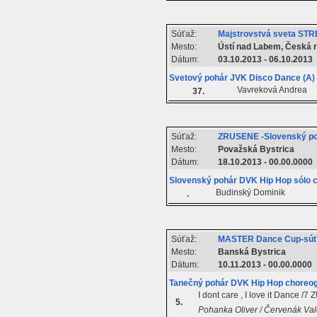
Súťaž:
Majstrovstvá sveta STR
Mesto:
Ústí nad Labem, Česká r
Dátum:
03.10.2013 - 06.10.2013
Svetový pohár JVK Disco Dance (A) 
Vavreková Andrea
37.
Súťaž:
ZRUSENE -Slovenský po
Mesto:
Považská Bystrica
Dátum:
18.10.2013 - 00.00.0000
Slovenský pohár DVK Hip Hop sólo c
Budinský Dominik
.
Súťaž:
MASTER Dance Cup-súťa
Mesto:
Banská Bystrica
Dátum:
10.11.2013 - 00.00.0000
Tanečný pohár DVK Hip Hop choreog
I dont care , I love it Dance /7 
5.
Pohanka Oliver / Červenák Valé