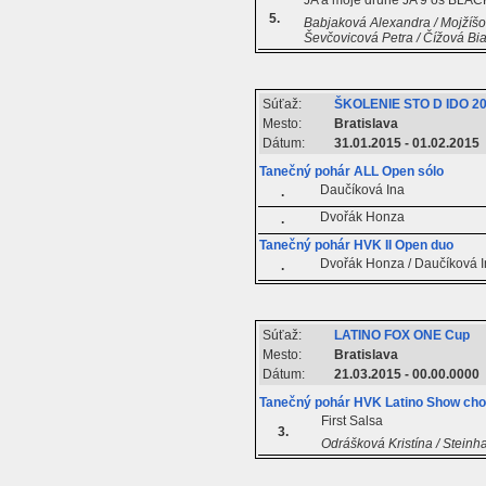
JA a moje druhe JA 9 os BLACK
5.
Babjaková Alexandra / Mojžíšo
Ševčovicová Petra / Čížová Bi
Súťaž:
ŠKOLENIE STO D IDO 2
Mesto:
Bratislava
Dátum:
31.01.2015 - 01.02.2015
Tanečný pohár ALL Open sólo
Daučíková Ina
.
Dvořák Honza
.
Tanečný pohár HVK II Open duo
Dvořák Honza / Daučíková 
.
Súťaž:
LATINO FOX ONE Cup
Mesto:
Bratislava
Dátum:
21.03.2015 - 00.00.0000
Tanečný pohár HVK Latino Show cho
First Salsa
3.
Odrášková Kristína / Steinh