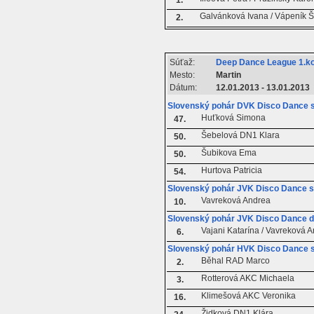
1.
Galvánková Ivana / Vápeník Š
2.
Súťaž:
Deep Dance League 1.ko
Mesto:
Martin
Dátum:
12.01.2013 - 13.01.2013
Slovenský pohár DVK Disco Dance 
Huťková Simona
47.
Šebelová DN1 Klara
50.
Šubikova Ema
50.
Hurtova Patricia
54.
Slovenský pohár JVK Disco Dance s
Vavreková Andrea
10.
Slovenský pohár JVK Disco Dance 
Vajani Katarína / Vavreková 
6.
Slovenský pohár HVK Disco Dance 
Běhal RAD Marco
2.
Rotterová AKC Michaela
3.
Klimešová AKC Veronika
16.
Židková DN1 Klára