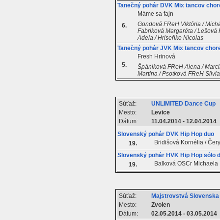
Tanečný pohár DVK Mix tancov chor
Máme sa fajn
Gondová FReH Viktória / Michá
6.
Fabriková Margaréta / Lešová 
Adela / Hriseňko Nicolas
Tanečný pohár JVK Mix tancov chor
Fresh Hrinová
5.
Špániková FReH Alena / Marci
Martina / Psotková FReH Silv
Súťaž:
UNLIMITED Dance Cup
Mesto:
Levice
Dátum:
11.04.2014 - 12.04.2014
Slovenský pohár DVK Hip Hop duo
Bridišová Kornélia / Čer
19.
Slovenský pohár HVK Hip Hop sólo 
Balková OSCr Michaela
19.
Súťaž:
Majstrovstvá Slovenska
Mesto:
Zvolen
Dátum:
02.05.2014 - 03.05.2014