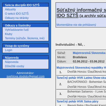
Sekcia disciplín IDO SZTŠ
Súťažný informačný s
Aktuality
O sekcii IDO SZTŠ
IDO SZTŠ
(a archív súť
Odkazy na stránky
Momentálne nie ste prihlásený
Odkazy a štatistiky
Vyhľadávanie ľudí
Kluby
Termíny (súťaže, školenia, iné)
Individuálni - Nč, .
Vstup do systémy
Login
Súťaž:
Majstrovstvá Slovensk
Mesto:
Bratislava
Nápoveda
Dátum:
02.06.2012 - 03.06.2012
Nápoveda
Dôležité osoby
Majstrovstvá Slovenskej republiky 
Dvořák Honza / Daučíková In
1.
Administrátor:
svehlova.stodido@gmail.com
Tanečný pohár HVK Latino Show sku
BACHATANGO - Bohemian Sa
2.
Dvořák Honza / Daučíková Ina
Bohemian Salseros - I Love S
3.
Dvořák Honza / Daučíková Ina
Tanečný pohár HVK Salsa páry
Illeová Petra / Pružinský Karol