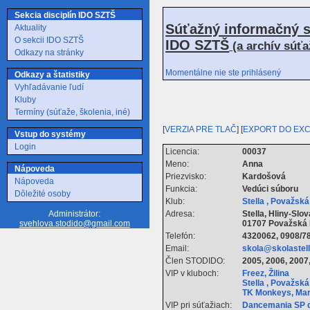
Sekcia disciplín IDO SZTŠ
Súťažný informačný s
Aktuality
O sekcii IDO SZTŠ
IDO SZTŠ
(a archív súť
Odkazy na stránky
Momentálne nie ste prihlásený
Odkazy a štatistiky
Vyhľadávanie ľudí
Kluby
Termíny (súťaže, školenia, iné)
[
VERZIA PRE TLAČ
] [
EXPORT DO EX
Vstup do systémy
Login
Licencia:
00037
Meno:
Anna
Nápoveda
Priezvisko:
Kardošová
Nápoveda
Funkcia:
Vedúci súboru
Dôležité osoby
Klub:
Stella , Považsk
Adresa:
Stella, Hliny-Sl
Administrátor:
01707 Považská 
svehlova.stodido@gmail.com
Telefón:
4320062, 0908/7
Email:
skola@skolastell
Člen STODIDO:
2005, 2006, 2007,
VIP v kluboch:
Freez, Žilina
Stella , Považsk
TK Monkeys, Ma
VIP pri súťažiach:
Dancemania SP d