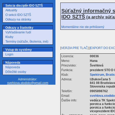
Sekcia disciplín IDO SZTŠ
Súťažný informačný s
Aktuality
O sekcii IDO SZTŠ
IDO SZTŠ
(a archív súť
Odkazy na stránky
Momentálne nie ste prihlásený
Odkazy a štatistiky
Vyhľadávanie ľudí
Kluby
Termíny (súťaže, školenia, iné)
[
VERZIA PRE TLAČ
] [
EXPORT DO EX
Vstup do systémy
Login
Licencia:
00036
Meno:
Hana
Nápoveda
Priezvisko:
Švehlová
Nápoveda
Funkcia:
prezident STO D 
Dôležité osoby
Klub:
Spektrum, Brati
Adresa:
I.Bukovčana 5
Administrátor:
841 08 Bratislav
svehlova.stodido@gmail.com
Slovenska republ
Telefón:
0905898762
Email:
svehlova.stodid
Ďalšie info:
vedúca TK Spek
porotca a funkci
porotca a funkci
viceprezident ID