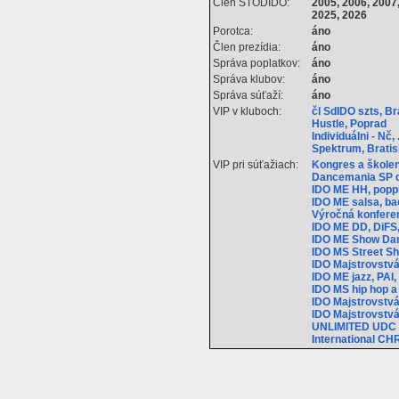
Člen STODIDO:
2005, 2006, 2007,
2025, 2026
Porotca:
áno
Člen prezídia:
áno
Správa poplatkov:
áno
Správa klubov:
áno
Správa súťaží:
áno
VIP v kluboch:
čl SdIDO szts, B
Hustle, Poprad
Individuálni - Nč,
Spektrum, Brati
VIP pri súťažiach:
Kongres a školen
Dancemania SP d
IDO ME HH, poppi
IDO ME salsa, ba
Výročná konferen
IDO ME DD, DiFS,
IDO ME Show Danc
IDO MS Street Sh
IDO Majstrovstvá
IDO ME jazz, PAI
IDO MS hip hop a 
IDO Majstrovstvá 
IDO Majstrovstvá 
UNLIMITED UDC In
International CHR