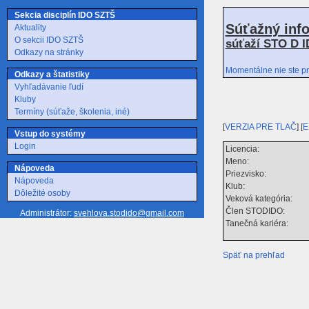
Sekcia disciplín IDO SZTŠ
Súťažný inf
Aktuality
O sekcii IDO SZTŠ
súťaží STO D I
Odkazy na stránky
Momentálne nie ste pr
Odkazy a štatistiky
Vyhľadávanie ľudí
Kluby
Termíny (súťaže, školenia, iné)
[
VERZIA PRE TLAČ
] [
E
Vstup do systémy
Login
Licencia:
Meno:
Nápoveda
Priezvisko:
Nápoveda
Klub:
Dôležité osoby
Veková kategória:
Člen STODIDO:
Administrátor:
svehlova.stodido@gmail.com
Tanečná kariéra:
Späť na prehľad