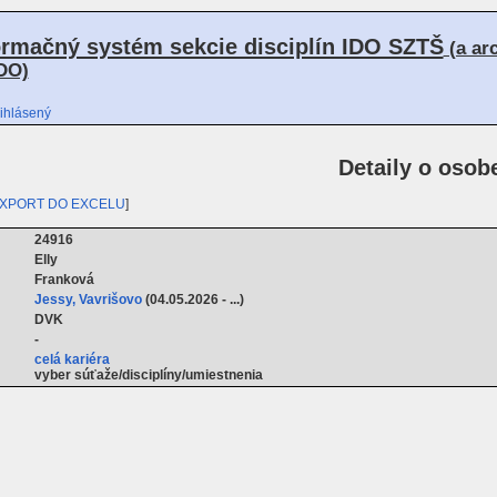
ormačný systém sekcie disciplín IDO SZTŠ
(a ar
DO)
ihlásený
Detaily o osob
XPORT DO EXCELU
]
24916
Elly
Franková
Jessy, Vavrišovo
(04.05.2026 - ...)
DVK
-
celá kariéra
vyber súťaže/disciplíny/umiestnenia