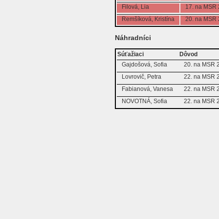
Filová, Lia
17. na MSR
Remšíková, Kristína
20. na MSR
Náhradníci
Súťažiaci
Dôvod
Gajdošová, Sofia
20. na MSR 
Lovrovič, Petra
22. na MSR 
Fabianová, Vanesa
22. na MSR 
NOVOTNÁ, Sofia
22. na MSR 