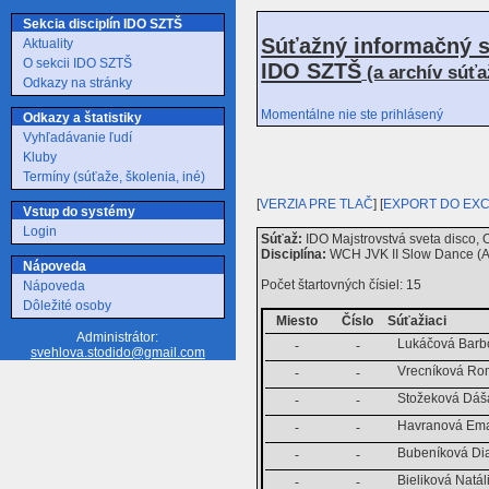
Sekcia disciplín IDO SZTŠ
Súťažný informačný s
Aktuality
O sekcii IDO SZTŠ
IDO SZTŠ
(a archív súť
Odkazy na stránky
Momentálne nie ste prihlásený
Odkazy a štatistiky
Vyhľadávanie ľudí
Kluby
Termíny (súťaže, školenia, iné)
[
VERZIA PRE TLAČ
] [
EXPORT DO EX
Vstup do systémy
Login
Súťaž:
IDO Majstrovstvá sveta disco, 
Disciplína:
WCH JVK II Slow Dance (A
Nápoveda
Počet štartovných čísiel: 15
Nápoveda
Dôležité osoby
Miesto
Číslo
Súťažiaci
Administrátor:
Lukáčová Barb
-
-
svehlova.stodido@gmail.com
Vrecníková R
-
-
Stožeková Dáš
-
-
Havranová Em
-
-
Bubeníková Di
-
-
Bieliková Natál
-
-