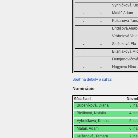
Vyhničková Kri
-
-
Maláň Adam
-
-
Kušanová Tam
-
-
Bridišová Anab
-
-
Vrábelová Vale
-
-
Stožeková Ela
-
-
Blizniaková Mi
-
-
Demjanovičová
-
-
Nagyová Nina
-
-
Späť na detaily o súťaži
Nominácie
Súťažiaci
Dôvo
Bubeníková, Diana
3. n
Bieliková, Natália
4. n
Vyhničková, Kristína
5. n
Maláň, Adam
6. n
Kušanová, Tamara
7. n