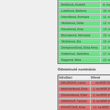
Bridišová, Anabell
8. n
Lukáčová, Barbora
10. 
Vrecníková, Romana
11. 
Stožeková, Dáša
12. 
Havranová, Ema
13. 
Blizniaková, Michaela
15. 
Stožeková, Ela
15. 
Demjanovičová, Elisa Anna
17. 
Vrábelová, Valentína
17. 
Nagyová, Nina
22. 
Odmietnuté nominácie
Súťažiaci
Dôvod
MALÍKOVÁ, Laura
-. na MSR 2
Melicheríková, Ema
1. na MSR 
Drevenáková, Ester
2. na MSR 
VARGOVÁ, Tamara
9. na MSR 
KOVÁČOVÁ, Ema
13. na MSR