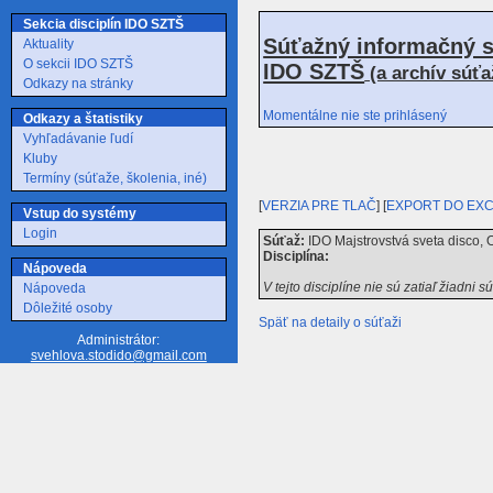
Sekcia disciplín IDO SZTŠ
Súťažný informačný s
Aktuality
O sekcii IDO SZTŠ
IDO SZTŠ
(a archív súť
Odkazy na stránky
Momentálne nie ste prihlásený
Odkazy a štatistiky
Vyhľadávanie ľudí
Kluby
Termíny (súťaže, školenia, iné)
[
VERZIA PRE TLAČ
] [
EXPORT DO EX
Vstup do systémy
Login
Súťaž:
IDO Majstrovstvá sveta disco, 
Disciplína:
Nápoveda
V tejto disciplíne nie sú zatiaľ žiadni s
Nápoveda
Dôležité osoby
Späť na detaily o súťaži
Administrátor:
svehlova.stodido@gmail.com