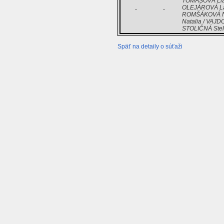
TOMÁŠOVÁ Lia
OLEJÁROVÁ Lau
-
-
ROMŠÁKOVÁ Ne
Natalia / VA
STOLIČNÁ Stel
Späť na detaily o súťaži