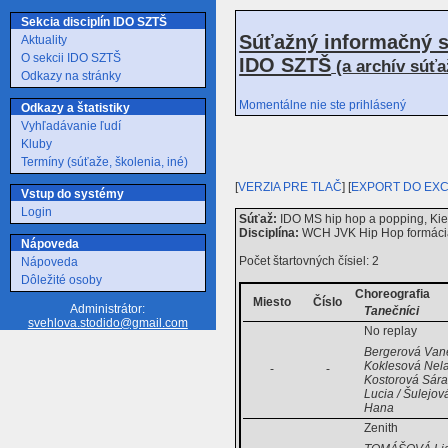
Sekcia disciplín IDO SZTŠ
Súťažný informačný s
Aktuality
O sekcii IDO SZTŠ
IDO SZTŠ
(a archív súť
Odkazy na stránky
Momentálne nie ste prihlásený
Odkazy a štatistiky
Vyhľadávanie ľudí
Kluby
Termíny (súťaže, školenia, iné)
[
VERZIA PRE TLAČ
] [
EXPORT DO EX
Vstup do systémy
Login
Súťaž:
IDO MS hip hop a popping, Kie
Disciplína:
WCH JVK Hip Hop formáci
Nápoveda
Počet štartovných čísiel: 2
Nápoveda
Dôležité osoby
Choreografia
Miesto
Číslo
Administrátor:
Tanečníci
svehlova.stodido@gmail.com
No replay
Bergerová Vane
Koklesová Nela
-
-
Kostorová Sára 
Lucia / Šulejov
Hana
Zenith