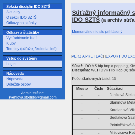
Sekcia disciplín IDO SZTŠ
Súťažný informačný s
Aktuality
O sekcii IDO SZTŠ
IDO SZTŠ
(a archív súť
Odkazy na stránky
Momentálne nie ste prihlásený
Odkazy a štatistiky
Vyhľadávanie ľudí
Kluby
Termíny (súťaže, školenia, iné)
[
VERZIA PRE TLAČ
] [
EXPORT DO EX
Vstup do systémy
Login
Súťaž:
IDO MS hip hop a popping, Kie
Disciplína:
WCH DVK Hip Hop (A) sólo
Nápoveda
Počet štartovných čísiel: 15
Nápoveda
Dôležité osoby
Miesto
Číslo
Súťažiaci
Administrátor:
Janíková Stella
-
-
svehlova.stodido@gmail.com
Slaninová Mel
-
-
Kardianová Vik
-
-
Sedláková Sas
-
-
Pokrivčáková A
-
-
Mišovicová Re
-
-