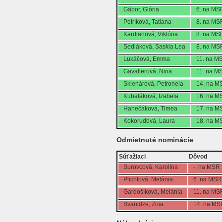
Gábor, Glória
6. na MS
Petríková, Tatiana
8. na MS
Kardianová, Viktória
8. na MS
Sedláková, Saskia Lea
8. na MS
Lukáčová, Emma
11. na M
Gavalierová, Nina
11. na M
Sklenárová, Petronela
14. na M
Kubaláková, Izabela
16. na M
Hanečáková, Timea
17. na M
Kokoruďová, Laura
18. na M
Odmietnuté nominácie
Súťažiaci
Dôvod
Surovcová, Karolína
-. na MSR
Plichtová, Melánia
6. na MSR
Gardošíková, Melánia
11. na MS
Svanidze, Zoia
14. na MS