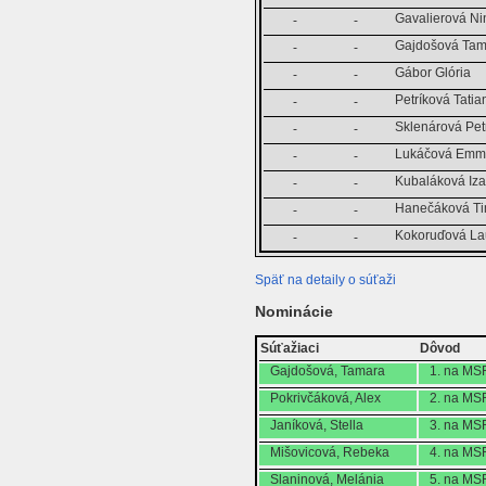
Gavalierová Ni
-
-
Gajdošová Tam
-
-
Gábor Glória
-
-
Petríková Tatia
-
-
Sklenárová Pet
-
-
Lukáčová Em
-
-
Kubaláková Iz
-
-
Hanečáková T
-
-
Kokoruďová La
-
-
Späť na detaily o súťaži
Nominácie
Súťažiaci
Dôvod
Gajdošová, Tamara
1. na MS
Pokrivčáková, Alex
2. na MS
Janíková, Stella
3. na MS
Mišovicová, Rebeka
4. na MS
Slaninová, Melánia
5. na MS