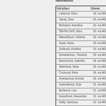
Náhradníci
Súťažiaci
Dôvod
Lakyová, Nina
18. na M
Jajcaj, Zara
20. na M
Michalov, Karolína
20. na M
ŠINTALOVÁ, Sára
20. na M
Mikulčíková, Viktória
20. na M
Ayad, Hana
20. na M
Juríková, Kristína
20. na M
Demeterová , Paulína
26. na M
Marinicová, Isabella
26. na M
Sibertová, Nela
26. na M
Čechová, Nina
26. na M
Andrejcová, Dorota
26. na M
Sukeníková, Zoja
31. na M
Bučková, Lea
31. na M
Kopaňová, Alexandra
31. na M
Gálfy, Vanessa
31. na M