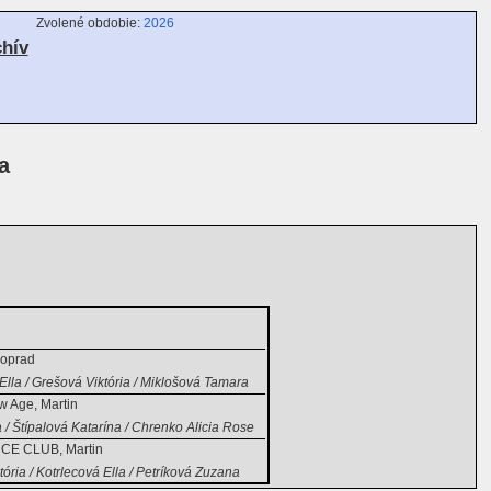
Zvolené obdobie:
2026
chív
a
Poprad
lla / Grešová Viktória / Miklošová Tamara
w Age, Martin
 / Štípalová Katarína / Chrenko Alicia Rose
E CLUB, Martin
tória / Kotrlecová Ella / Petríková Zuzana