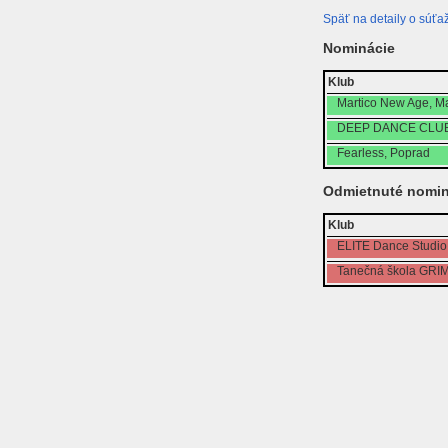
Späť na detaily o súťaž
Nominácie
Klub
Martico New Age, Ma
DEEP DANCE CLUB,
Fearless, Poprad
Odmietnuté nomin
Klub
ELITE Dance Studio
Tanečná škola GRI