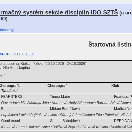
ormačný systém sekcie disciplín IDO SZTŠ
(a ar
DO)
ihlásený
Štartovná listin
XPORT DO EXCELU
]
 a popping, Kielce, Poľsko (20.10.2026 - 24.10.2026)
I Hip Hop skupina
l: 3
Choreografia
Choreograf
Klub
Tanečníci
FEARSTERS
Tímea Majer
Fearless, 
Gavendová Mia / Madeja Jela / Horobová Nelly / Kopaňová Barbora / Kováčiková E
Bees
Miriam Berešíková
Martico Ne
Luptáková Lucia / Bujňáková Lilian / Sárený Adam / Milová Ella / Pálešová Viktória
Good mood
Sabina Sahajdová
DEEP DANC
Kleinová Anna / Holková Anita / Bolfíková Zoja / Húšťavová Kristína / Kollárová Vik