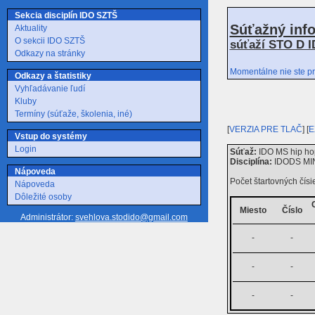
Sekcia disciplín IDO SZTŠ
Súťažný inf
Aktuality
O sekcii IDO SZTŠ
súťaží STO D I
Odkazy na stránky
Momentálne nie ste pr
Odkazy a štatistiky
Vyhľadávanie ľudí
Kluby
Termíny (súťaže, školenia, iné)
[
VERZIA PRE TLAČ
] [
E
Vstup do systémy
Login
Súťaž:
IDO MS hip hop
Disciplína:
IDODS MIN
Nápoveda
Počet štartovných čísie
Nápoveda
Dôležité osoby
Miesto
Číslo
Administrátor:
svehlova.stodido@gmail.com
-
-
-
-
-
-