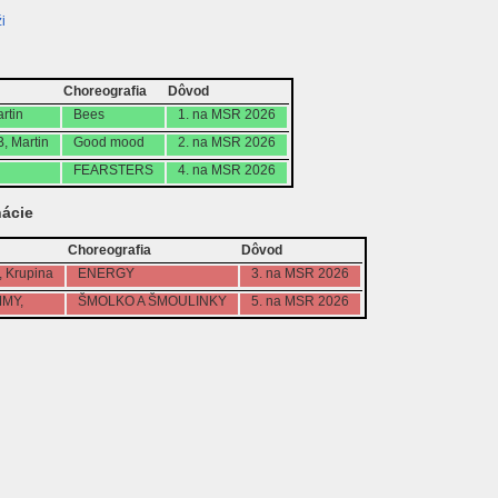
i
Choreografia
Dôvod
rtin
Bees
1. na MSR 2026
 Martin
Good mood
2. na MSR 2026
FEARSTERS
4. na MSR 2026
ácie
Choreografia
Dôvod
, Krupina
ENERGY
3. na MSR 2026
MMY,
ŠMOLKO A ŠMOULINKY
5. na MSR 2026