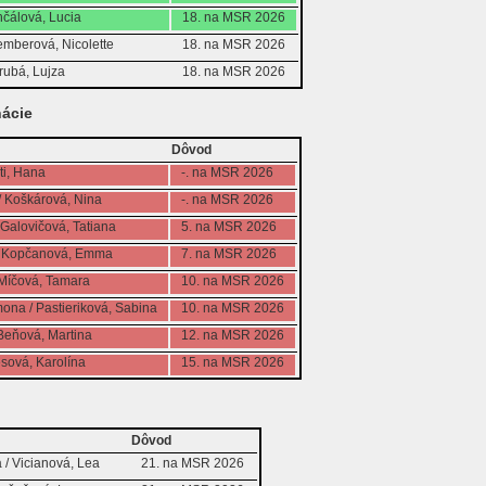
čálová, Lucia
18. na MSR 2026
emberová, Nicolette
18. na MSR 2026
rubá, Lujza
18. na MSR 2026
ácie
Dôvod
ti, Hana
-. na MSR 2026
/ Koškárová, Nina
-. na MSR 2026
 Galovičová, Tatiana
5. na MSR 2026
 / Kopčanová, Emma
7. na MSR 2026
 Míčová, Tamara
10. na MSR 2026
na / Pastieriková, Sabina
10. na MSR 2026
 Beňová, Martina
12. na MSR 2026
esová, Karolína
15. na MSR 2026
Dôvod
 / Vicianová, Lea
21. na MSR 2026