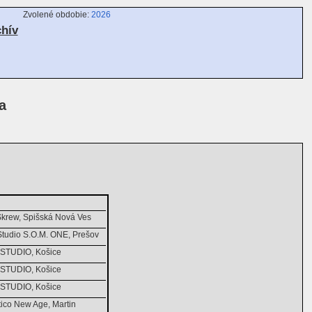
Zvolené obdobie:
2026
chív
a
krew, Spišská Nová Ves
Studio S.O.M. ONE, Prešov
.STUDIO, Košice
.STUDIO, Košice
.STUDIO, Košice
ico New Age, Martin