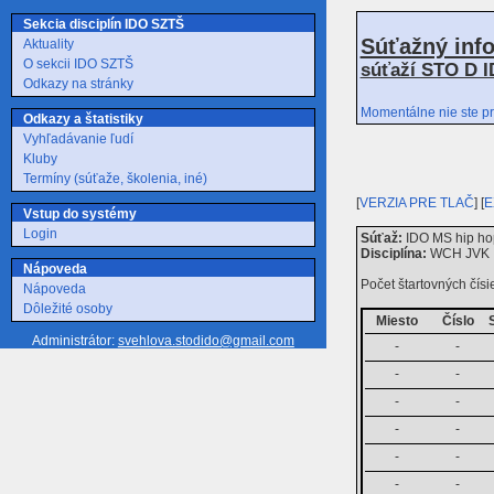
Sekcia disciplín IDO SZTŠ
Súťažný inf
Aktuality
O sekcii IDO SZTŠ
súťaží STO D I
Odkazy na stránky
Momentálne nie ste pr
Odkazy a štatistiky
Vyhľadávanie ľudí
Kluby
Termíny (súťaže, školenia, iné)
[
VERZIA PRE TLAČ
] [
E
Vstup do systémy
Login
Súťaž:
IDO MS hip hop
Disciplína:
WCH JVK II
Nápoveda
Počet štartovných čísie
Nápoveda
Dôležité osoby
Miesto
Číslo
Administrátor:
svehlova.stodido@gmail.com
-
-
-
-
-
-
-
-
-
-
-
-