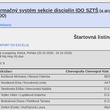
ormačný systém sekcie disciplín IDO SZTŠ
(a ar
DO)
ihlásený
Štartovná listin
XPORT DO EXCELU
]
 a popping, Kielce, Poľsko (20.10.2026 - 24.10.2026)
 Hip Hop (A) duo
l: 9
Súťažiaci
Choreografia
Choreograf
Klub
Knižková Michaela / Abranyi Fabrízia
BDS
Nováková Ema / Kocvárová Linda
Art 
Stretávska Eliška / Hencovská Natália
D.S
Vojtko Viktor / Luptáková Katarína
D.S
Bodnárová Diana / Petríková Tamara
D.S
Delton Elodie / Huličiarová Laura
Mart