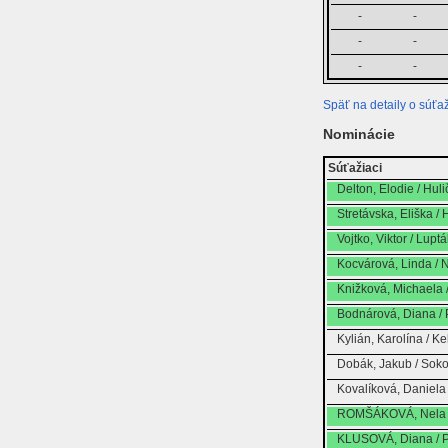
-
-
-
-
-
-
Späť na detaily o súťaž
Nominácie
Súťažiaci
Delton, Elodie / Hul
Stretávska, Eliška /
Vojtko, Viktor / Lupt
Kocvárová, Linda /
Knižková, Michaela /
Bodnárová, Diana / 
Kylián, Karolína / 
Dobák, Jakub / Soko
Kovalíková, Daniela
ROMŠÁKOVÁ, Nela 
KLUSOVÁ, Diana /