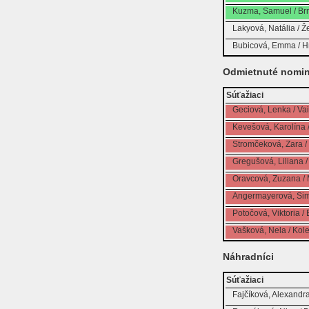
Kuzma, Samuel / Brn
Lakyová, Natália / Ž
Bubicová, Emma / H
Odmietnuté nomin
Súťažiaci
Geciová, Lenka / Vai
Kevešová, Karolína 
Stromčeková, Zara /
Gregušová, Liliana
Oravcová, Zuzana /
Angermayerová, Simo
Potočová, Viktoria /
Vašková, Nela / Kol
Náhradníci
Súťažiaci
Fajčíková, Alexandra