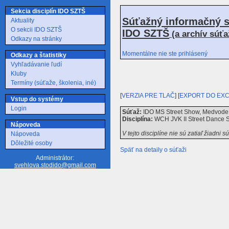
Sekcia disciplín IDO SZTŠ
Súťažný informačný s
Aktuality
O sekcii IDO SZTŠ
IDO SZTŠ
(a archív súť
Odkazy na stránky
Momentálne nie ste prihlásený
Odkazy a štatistiky
Vyhľadávanie ľudí
Kluby
Termíny (súťaže, školenia, iné)
[
VERZIA PRE TLAČ
] [
EXPORT DO EX
Vstup do systémy
Login
Súťaž:
IDO MS Street Show, Medvode p
Disciplína:
WCH JVK II Street Dance S
Nápoveda
V tejto disciplíne nie sú zatiaľ žiadni s
Nápoveda
Dôležité osoby
Späť na detaily o súťaži
Administrátor:
svehlova.stodido@gmail.com