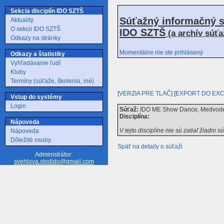
Sekcia disciplín IDO SZTŠ
Súťažný informačný s
Aktuality
O sekcii IDO SZTŠ
IDO SZTŠ
(a archív súť
Odkazy na stránky
Momentálne nie ste prihlásený
Odkazy a štatistiky
Vyhľadávanie ľudí
Kluby
Termíny (súťaže, školenia, iné)
[
VERZIA PRE TLAČ
] [
EXPORT DO EX
Vstup do systémy
Login
Súťaž:
IDO ME Show Dance, Medvode p
Disciplína:
Nápoveda
V tejto disciplíne nie sú zatiaľ žiadni s
Nápoveda
Dôležité osoby
Späť na detaily o súťaži
Administrátor:
svehlova.stodido@gmail.com