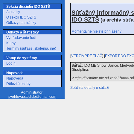
Sekcia disciplín IDO SZTŠ
Súťažný informačný s
Aktuality
O sekcii IDO SZTŠ
IDO SZTŠ
(a archív súť
Odkazy na stránky
Momentálne nie ste prihlásený
Odkazy a štatistiky
Vyhľadávanie ľudí
Kluby
Termíny (súťaže, školenia, iné)
[
VERZIA PRE TLAČ
] [
EXPORT DO EX
Vstup do systémy
Login
Súťaž:
IDO ME Show Dance, Medvode p
Disciplína:
Nápoveda
V tejto disciplíne nie sú zatiaľ žiadni s
Nápoveda
Dôležité osoby
Späť na detaily o súťaži
Administrátor:
svehlova.stodido@gmail.com