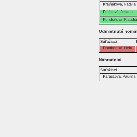
Krajňáková, Natália
Poláková, Juliana
Kundrátová, Klaudia
Odmietnuté nomin
Súťažiaci
Damborská, Nela
Náhradníci
Súťažiaci
Káraszová, Paulína