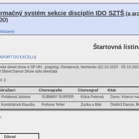
ormačný systém sekcie disciplín IDO SZTŠ
(a ar
DO)
ihlásený
Štartovná listin
XPORT DO EXCELU
]
veta street show a SP HH , popping, Osnabruck, Nemecko (02.10.2025 - 05.10.202
Street Dance Show sólo dievčatá
l: 2
Súťažiaci
Choreografia
Choreograf
Klub
Poláková Juliana
SUBWAY SURFER
Klára Petrová
Dyno, Vranov na
Kundrátová Klaudia
Fortune Teller
Zuzka a Bibi
District Dance, B
i
Dôvod