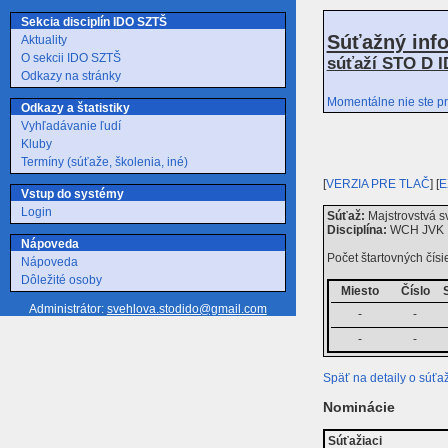
Sekcia disciplín IDO SZTŠ
Súťažný inf
Aktuality
O sekcii IDO SZTŠ
súťaží STO D I
Odkazy na stránky
Momentálne nie ste pr
Odkazy a štatistiky
Vyhľadávanie ľudí
Kluby
Termíny (súťaže, školenia, iné)
[
VERZIA PRE TLAČ
] [
E
Vstup do systémy
Login
Súťaž:
Majstrovstvá s
Disciplína:
WCH JVK I 
Nápoveda
Počet štartovných čísie
Nápoveda
Dôležité osoby
Miesto
Číslo
Administrátor:
svehlova.stodido@gmail.com
-
-
-
-
Späť na detaily o súťaž
Nominácie
Súťažiaci