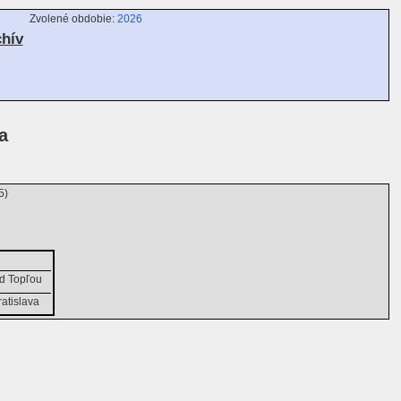
Zvolené obdobie:
2026
chív
a
5)
d Topľou
ratislava