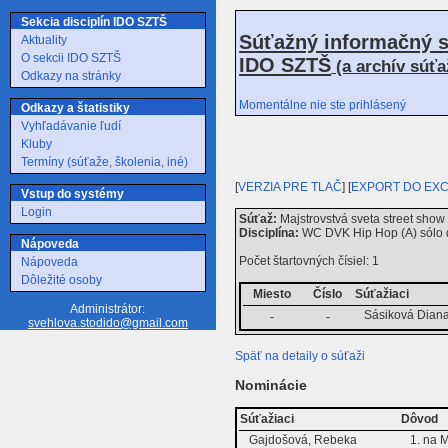
Sekcia disciplín IDO SZTŠ
Súťažný informačný s
Aktuality
O sekcii IDO SZTŠ
IDO SZTŠ
(a archív súť
Odkazy na stránky
Momentálne nie ste prihlásený
Odkazy a štatistiky
Vyhľadávanie ľudí
Kluby
Termíny (súťaže, školenia, iné)
[
VERZIA PRE TLAČ
] [
EXPORT DO EX
Vstup do systémy
Login
Súťaž:
Majstrovstvá sveta street sho
Disciplína:
WC DVK Hip Hop (A) sólo 
Nápoveda
Počet štartovných čísiel: 1
Nápoveda
Dôležité osoby
Miesto
Číslo
Súťažiaci
Administrátor:
Sásiková Dian
-
-
svehlova.stodido@gmail.com
Späť na detaily o súťaži
Nominácie
Súťažiaci
Dôvod
Gajdošová, Rebeka
1. na 