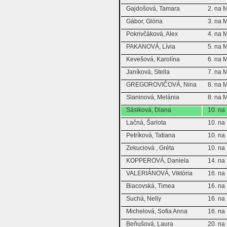
Gajdošová, Tamara
2. na 
Gábor, Glória
3. na 
Pokrivčáková, Alex
4. na 
PAKANOVÁ, Lívia
5. na 
Kevešová, Karolína
6. na 
Janíková, Stella
7. na 
GREGOROVIČOVÁ, Nina
8. na 
Slaninová, Melánia
8. na 
Sásiková, Diana
10. n
Lačná, Šarlota
10. n
Petríková, Tatiana
10. n
Zekuciová , Gréta
10. n
KOPPEROVÁ, Daniela
14. n
VALERIÁNOVÁ, Viktória
16. n
Biacovská, Timea
16. n
Suchá, Nelly
16. n
Michelová, Sofia Anna
16. n
Beňušová, Laura
20. n