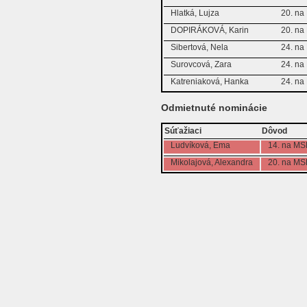
Hlatká, Lujza
20. n
DOPIRÁKOVÁ, Karin
20. n
Sibertová, Nela
24. n
Surovcová, Zara
24. n
Katreniaková, Hanka
24. n
Odmietnuté nominácie
Súťažiaci
Dôvod
Ludvíková, Ema
14. na M
Mikolajová, Alexandra
20. na M