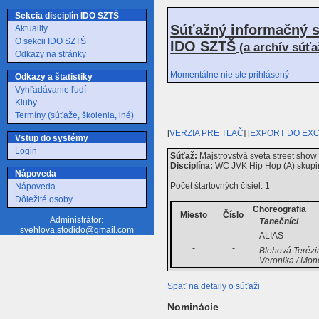
Sekcia disciplín IDO SZTŠ
Súťažný informačný s
Aktuality
O sekcii IDO SZTŠ
IDO SZTŠ
(a archív súť
Odkazy na stránky
Momentálne nie ste prihlásený
Odkazy a štatistiky
Vyhľadávanie ľudí
Kluby
Termíny (súťaže, školenia, iné)
[
VERZIA PRE TLAČ
] [
EXPORT DO EX
Vstup do systémy
Login
Súťaž:
Majstrovstvá sveta street sho
Disciplína:
WC JVK Hip Hop (A) skupi
Nápoveda
Počet štartovných čísiel: 1
Nápoveda
Dôležité osoby
Choreografia
Miesto
Číslo
Administrátor:
Tanečníci
svehlova.stodido@gmail.com
ALIAS
-
-
Blehová Terézi
Veronika / Mo
Späť na detaily o súťaži
Nominácie