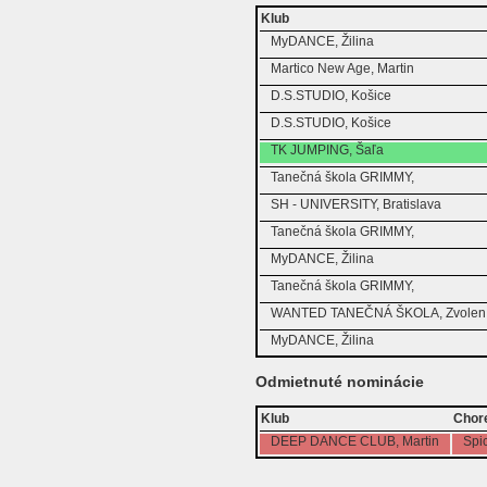
Klub
MyDANCE, Žilina
Martico New Age, Martin
D.S.STUDIO, Košice
D.S.STUDIO, Košice
TK JUMPING, Šaľa
Tanečná škola GRIMMY,
SH - UNIVERSITY, Bratislava
Tanečná škola GRIMMY,
MyDANCE, Žilina
Tanečná škola GRIMMY,
WANTED TANEČNÁ ŠKOLA, Zvolen 
MyDANCE, Žilina
Odmietnuté nominácie
Klub
Chor
DEEP DANCE CLUB, Martin
Spi