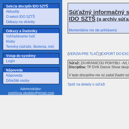
Sekcia disciplín IDO SZTŠ
Súťažný informačný s
Aktuality
O sekcii IDO SZTŠ
IDO SZTŠ
(a archív súť
Odkazy na stránky
Momentálne nie ste prihlásený
Odkazy a štatistiky
Vyhľadávanie ľudí
Kluby
Termíny (súťaže, školenia, iné)
[
VERZIA PRE TLAČ
] [
EXPORT DO EX
Vstup do systémy
Login
Súťaž:
ZA HRANICOU POHYBU - Art, Pa
Disciplína:
TP DVK Dance Show skup
Nápoveda
V tejto disciplíne nie sú zatiaľ žiadni s
Nápoveda
Dôležité osoby
Späť na detaily o súťaži
Administrátor:
svehlova.stodido@gmail.com