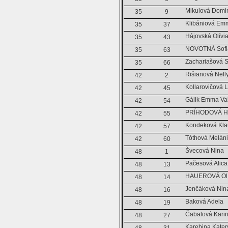
Mikulová Domi
35
9
Klibániová Em
35
37
Hájovská Olívi
35
43
NOVOTNÁ Sofi
35
63
Zachariašová 
35
66
Rišianová Nell
42
2
Kollarovičová 
42
45
Gálik Emma Va
42
54
PRÍHODOVÁ H
42
55
Kondeková Kla
42
57
Tóthová Melán
42
60
Švecová Nina
48
1
Pačesová Alica
48
13
HAUEROVÁ Olí
48
14
Jenčáková Nin
48
16
Baková Adela
48
19
Čabalová Kari
48
27
Karebina Kate
48
31