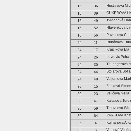
Húšťavová Mic
16
36
CUKEROVÁ Lív
16
39
Tvrdoňová Ha
16
49
Hlavenková La
16
52
Pavlusová Char
16
56
Runáková Euri
24
11
Krajčíková Ela
24
17
Lovrovič Petra
24
26
Thüringerová 
24
35
Stolárová Sofia
24
44
Valjentová Mar
24
48
Žabková Simo
30
15
Veličová Nella
30
23
Kajabová Tere
30
47
Trnovcová Sár
30
59
VARGOVÁ Krist
30
64
Kulháňová Alic
35
4
Vargová Viktóri
35
6