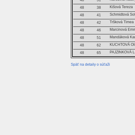
Kišová Tereza
48
38
Schmidtová Sof
48
41
Tršková Timea
48
42
Marcinová Em
48
46
Mandáková Kar
48
51
KUCHTOVÁ Olí
48
62
PAJZINKOVÁ L
48
65
Späť na detaily o súťaži