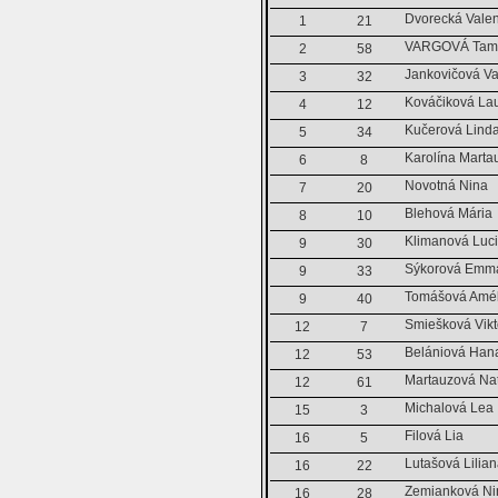
Dvorecká Valen
1
21
VARGOVÁ Tam
2
58
Jankovičová V
3
32
Kováčiková La
4
12
Kučerová Lind
5
34
Karolína Marta
6
8
Novotná Nina
7
20
Blehová Mária
8
10
Klimanová Luc
9
30
Sýkorová Emm
9
33
Tomášová Amél
9
40
Smiešková Vikt
12
7
Belániová Han
12
53
Martauzová Nat
12
61
Michalová Lea
15
3
Filová Lia
16
5
Lutašová Lilia
16
22
Zemianková Ni
16
28