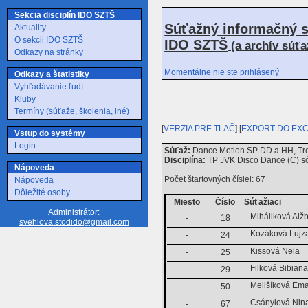
Sekcia disciplín IDO SZTŠ
Súťažný informačný s
Aktuality
O sekcii IDO SZTŠ
IDO SZTŠ
(a archív súť
Odkazy na stránky
Momentálne nie ste prihlásený
Odkazy a štatistiky
Vyhľadávanie ľudí
Kluby
Termíny (súťaže, školenia, iné)
[
VERZIA PRE TLAČ
] [
EXPORT DO EX
Vstup do systémy
Login
Súťaž:
Dance Motion SP DD a HH, Tre
Disciplína:
TP JVK Disco Dance (C) só
Nápoveda
Počet štartovných čísiel: 67
Nápoveda
Dôležité osoby
Miesto
Číslo
Súťažiaci
Administrátor:
Miháliková Alž
-
18
svehlova.stodido@gmail.com
Kozáková Lujz
-
24
Kissová Nela
-
25
Filková Bibian
-
29
Melišíková Em
-
50
Csányiová Nin
-
67