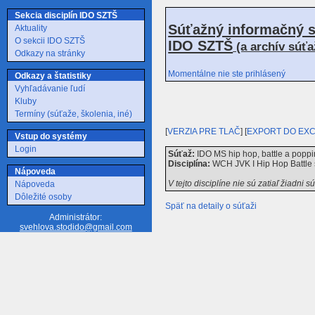
Sekcia disciplín IDO SZTŠ
Súťažný informačný s
Aktuality
O sekcii IDO SZTŠ
IDO SZTŠ
(a archív súť
Odkazy na stránky
Momentálne nie ste prihlásený
Odkazy a štatistiky
Vyhľadávanie ľudí
Kluby
Termíny (súťaže, školenia, iné)
[
VERZIA PRE TLAČ
] [
EXPORT DO EX
Vstup do systémy
Login
Súťaž:
IDO MS hip hop, battle a poppi
Disciplína:
WCH JVK I Hip Hop Battle 
Nápoveda
V tejto disciplíne nie sú zatiaľ žiadni s
Nápoveda
Dôležité osoby
Späť na detaily o súťaži
Administrátor:
svehlova.stodido@gmail.com