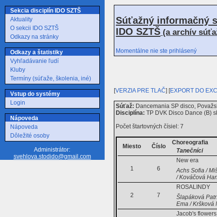
Sekcia disciplín IDO SZTŠ
Súťažný informačný s
Aktuality
O sekcii IDO SZTŠ
IDO SZTŠ
(a archív súť
Odkazy na stránky
Momentálne nie ste prihlásený
Odkazy a štatistiky
Vyhľadávanie ľudí
Kluby
Termíny (súťaže, školenia, iné)
[
VERZIA PRE TLAČ
] [
EXPORT DO EX
Vstup do systémy
Login
Súťaž:
Dancemania SP disco, Považsk
Disciplína:
TP DVK Disco Dance (B) s
Nápoveda
Počet štartovných čísiel: 7
Nápoveda
Dôležité osoby
Choreografia
Miesto
Číslo
Administrátor:
Tanečníci
svehlova.stodido@gmail.com
New era
1
6
Achs Sofia / M
/ Kováčová Ha
ROSALINDY
2
7
Šlapáková Patr
Ema / Kršková 
Jacob's flowers