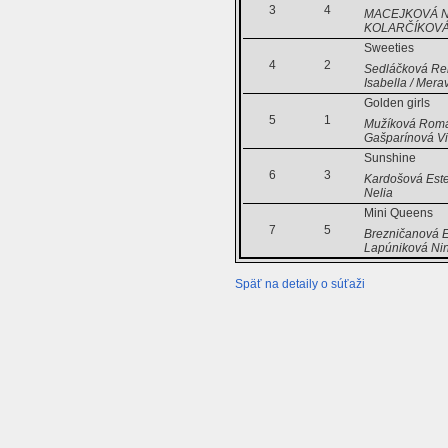
3
4
MACEJKOVÁ Na
KOLARČÍKOVÁ 
Sweeties
4
2
Sedláčková Reb
Isabella / Mer
Golden girls
5
1
Mužíková Roman
Gašparínová Vi
Sunshine
6
3
Kardošová Ester
Nelia
Mini Queens
7
5
Brezničanová E
Lapúniková Nin
Späť na detaily o súťaži