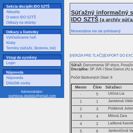
Sekcia disciplín IDO SZTŠ
Súťažný informačný s
Aktuality
O sekcii IDO SZTŠ
IDO SZTŠ
(a archív súť
Odkazy na stránky
Momentálne nie ste prihlásený
Odkazy a štatistiky
Vyhľadávanie ľudí
Kluby
Termíny (súťaže, školenia, iné)
[
VERZIA PRE TLAČ
] [
EXPORT DO EX
Vstup do systémy
Login
Súťaž:
Dancemania SP disco, Považsk
Disciplína:
SP JVK I Slow Dance (A) s
Nápoveda
Počet štartovných čísiel: 6
Nápoveda
Dôležité osoby
Miesto
Číslo
Súťažiaci
Administrátor:
Uličná Lia
-
5
svehlova.stodido@gmail.com
Janeková Viktó
1
1
Poláková Julia
2
3
Milová Zara
3
4
Lalíková Karol
4
2
Jankovičová V
5
6