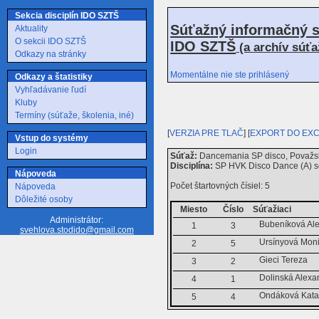
Sekcia disciplín IDO SZTŠ
Súťažný informačný s
Aktuality
O sekcii IDO SZTŠ
IDO SZTŠ
(a archív súť
Odkazy na stránky
Momentálne nie ste prihlásený
Odkazy a štatistiky
Vyhľadávanie ľudí
Kluby
Termíny (súťaže, školenia, iné)
[
VERZIA PRE TLAČ
] [
EXPORT DO EX
Vstup do systémy
Login
Súťaž:
Dancemania SP disco, Považsk
Disciplína:
SP HVK Disco Dance (A) só
Nápoveda
Počet štartovných čísiel: 5
Nápoveda
Dôležité osoby
Miesto
Číslo
Súťažiaci
Administrátor:
Bubeníková Al
1
3
svehlova.stodido@gmail.com
Ursínyová Mon
2
5
Gieci Tereza
3
2
Dolinská Alexa
4
1
Ondáková Kata
5
4