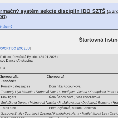
ormačný systém sekcie disciplín IDO SZTŠ
(a ar
DO)
ihlásený
Štartovná listin
XPORT DO EXCELU
]
disco, Považská Bystrica (24.01.2026)
sco Dance (A) skupina
l: 4
Choreografia
Choreograf
Tanečníci
Pomaly dalej zájdeš
Dominika Kocourková
Tomondji Liya Marielle / Ďurinová Natali / Hrodějová Viktória / Konopásek Peter /
Pink tigers
Ňela Šedovičová , Sisa Dvoržáková
Smiešková Dorota / Molnárová Natália / Pražáková Lea / Dodoková Romana / Hrab
Think pink !
Petra Slyšková, Miriam Babicová
Szabová Emily / Dzuríková Zuzana / Randjáková Hana / Madleňáková Lea / Cseto E