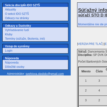
Sekcia disciplín IDO SZTŠ
Súťažný inf
Aktuality
O sekcii IDO SZTŠ
súťaží STO D I
Odkazy na stránky
Momentálne nie ste pr
Odkazy a štatistiky
Vyhľadávanie ľudí
Kluby
Termíny (súťaže, školenia, iné)
[
VERZIA PRE TLAČ
] [
E
Vstup do systémy
Login
Súťaž:
Dancemania SP 
Disciplína:
SP DVK Di
Nápoveda
Počet štartovných čísie
Nápoveda
Dôležité osoby
Miesto
Číslo
Administrátor:
svehlova.stodido@gmail.com
1
3
2
4
3
2