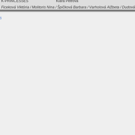
K-PRINCESSES
Klára Petrová
Ficeková Viktória / Molitoris Nina / Špičková Barbara / Varholová Alžbeta / Dudov
i