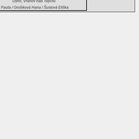
Dyno, Vranov nad Topľou
á Paula / Grošiková Hana / Šustová Eliška