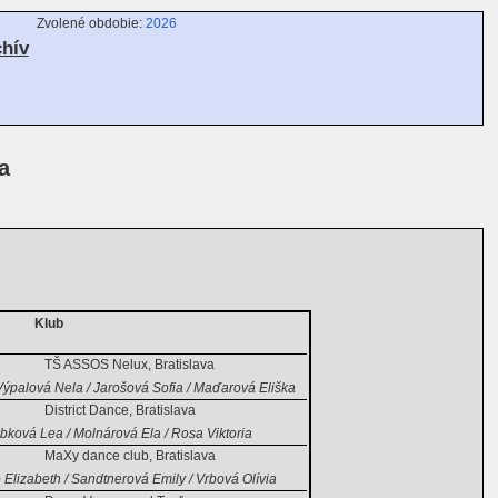
Zvolené obdobie:
2026
chív
a
Klub
TŠ ASSOS Nelux, Bratislava
 Výpalová Nela / Jarošová Sofia / Maďarová Eliška
District Dance, Bratislava
ková Lea / Molnárová Ela / Rosa Viktoria
MaXy dance club, Bratislava
lizabeth / Sandtnerová Emily / Vrbová Olívia