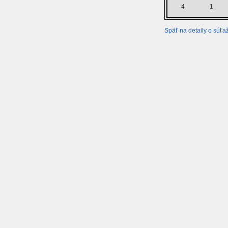
4
1
Späť na detaily o súťaž