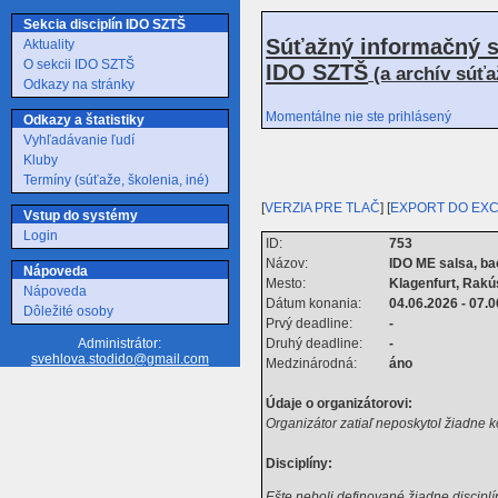
Sekcia disciplín IDO SZTŠ
Súťažný informačný s
Aktuality
O sekcii IDO SZTŠ
IDO SZTŠ
(a archív súť
Odkazy na stránky
Momentálne nie ste prihlásený
Odkazy a štatistiky
Vyhľadávanie ľudí
Kluby
Termíny (súťaže, školenia, iné)
[
VERZIA PRE TLAČ
] [
EXPORT DO EX
Vstup do systémy
Login
ID:
753
Názov:
IDO ME salsa, ba
Nápoveda
Mesto:
Klagenfurt, Rak
Nápoveda
Dátum konania:
04.06.2026 - 07.
Dôležité osoby
Prvý deadline:
-
Druhý deadline:
-
Administrátor:
svehlova.stodido@gmail.com
Medzinárodná:
áno
Údaje o organizátorovi:
Organizátor zatiaľ neposkytol žiadne 
Disciplíny:
Ešte neboli definované žiadne disciplí