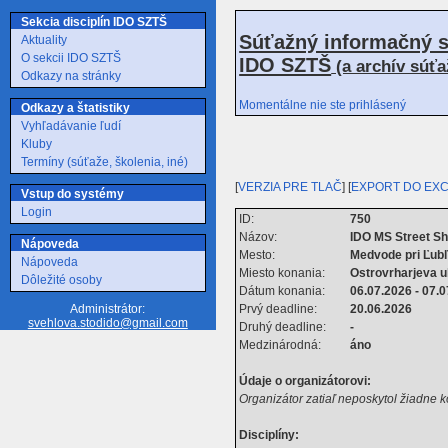
Sekcia disciplín IDO SZTŠ
Súťažný informačný s
Aktuality
O sekcii IDO SZTŠ
IDO SZTŠ
(a archív súť
Odkazy na stránky
Momentálne nie ste prihlásený
Odkazy a štatistiky
Vyhľadávanie ľudí
Kluby
Termíny (súťaže, školenia, iné)
[
VERZIA PRE TLAČ
] [
EXPORT DO EX
Vstup do systémy
Login
ID:
750
Názov:
IDO MS Street S
Nápoveda
Mesto:
Medvode pri Ľub
Nápoveda
Miesto konania:
Ostrovrharjeva u
Dôležité osoby
Dátum konania:
06.07.2026 - 07.
Prvý deadline:
20.06.2026
Administrátor:
svehlova.stodido@gmail.com
Druhý deadline:
-
Medzinárodná:
áno
Údaje o organizátorovi:
Organizátor zatiaľ neposkytol žiadne 
Disciplíny: