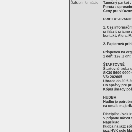
Ďalšie informácie:
Tanečný parket : 
Porota : upresní
Ceny pre víťazov
PRIHLASOVANIE
1. Cez informačn
prihlásiť priamo
kontakt: Alena 
2. Papierová pri
Príspevok na org
1 deň: 12€, 2 dni:
ŠTARTOVNÉ
Štartovné treba
SK30 5600 0000 
VS: 202605
Uhrada do 20.5.
Do správy pre pri
Kópiu úhrady poš
HUDBA:
Hudbu je potrebn
na email: majer
Disciplína / vek 
V prípade názvu 
Napríklad
hudba na jazz só
jazz HVK solo Ma