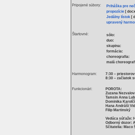
Pripojené súbory:
Priháška pre ne
propozície
[ docx
Jedálny lístok
[ 
upravený harm
Štartovné:
sólo:
duo:
skupina:
formácia:
choreografia:
malá choreograf
Harmonogram:
7:30 – priestoro
8:30 – začiatok 
Funkcionári:
POROTA:
Zuzana Nezvalov
Tamsin Anna Lub
Dominika Karolč
Hana Andráši Vi
Filip Martinský
Vedúca súťaže: 
Odborný dozor: 
Sčitatelia: Maco