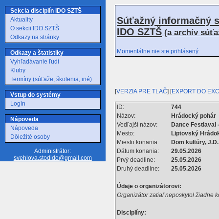
Sekcia disciplín IDO SZTŠ
Súťažný informačný s
Aktuality
O sekcii IDO SZTŠ
IDO SZTŠ
(a archív súť
Odkazy na stránky
Momentálne nie ste prihlásený
Odkazy a štatistiky
Vyhľadávanie ľudí
Kluby
Termíny (súťaže, školenia, iné)
[
VERZIA PRE TLAČ
] [
EXPORT DO EX
Vstup do systémy
Login
ID:
744
Názov:
Hrádocký pohár
Nápoveda
Vedľajší názov:
Dance Festiaval -
Nápoveda
Mesto:
Liptovský Hrádo
Dôležité osoby
Miesto konania:
Dom kultúry, J.D
Dátum konania:
29.05.2026
Administrátor:
svehlova.stodido@gmail.com
Prvý deadline:
25.05.2026
Druhý deadline:
25.05.2026
Údaje o organizátorovi:
Organizátor zatiaľ neposkytol žiadne 
Disciplíny: