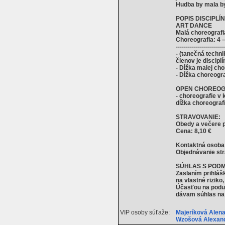
Hudba by mala by
POPIS DISCIPLÍN
ART DANCE
Malá choreografia
Choreografia: 4 
------------------------
- (tanečná techni
členov je discip
- Dĺžka malej cho
- Dĺžka choreogra
OPEN CHOREOG
- choreografie v 
dĺžka choreografi
STRAVOVANIE:
Obedy a večere p
Cena: 8,10 €
Kontaktná osoba
Objednávanie str
SÚHLAS S PODM
Zaslaním prihláš
na vlastné rizik
Účasťou na poduj
dávam súhlas na 
VIP osoby súťaže:
Majeríková Alen
Wzošová Alexan