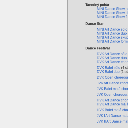
Tanečný pohár
MINI Dance Show s
MINI Dance Show 
MINI Dance Show f
Dance Star
MINI Art Dance sól
MINI Art Dance duo
MINI Art Dance sku
MINI Art Dance for
Dance Festival
DVK Art Dance sól
DVK Art Dance duo
DVK Art Dance chor
DVK Balet sólo
(4 s
DVK Balet duo
(1 s
DVK Open choreogr
JVK Art Dance chor
JVK Balet malá cho
JVK Open choreogr
HVK Art Dance chor
HVK Art Dance malá
HVK Balet malá cho
JVK I Art Dance ma
JVK II Art Dance ma