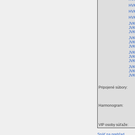
HVK
HVK
HVK
JVK
JVK
JVK
JVK
JVK
JVK
JVK
JVK
JVK
JVK
JVK
JVK
Pripojené súbory:
Harmonogram:
VIP osoby súťaže:
Späť na prehľad