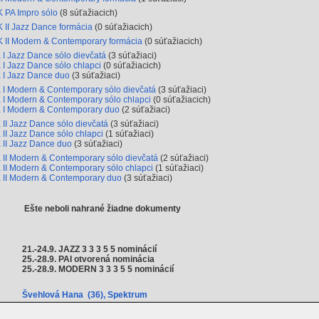
 PA Impro sólo
(8 súťažiacich)
 II Jazz Dance formácia
(0 súťažiacich)
 II Modern & Contemporary formácia
(0 súťažiacich)
 I Jazz Dance sólo dievčatá
(3 súťažiaci)
 I Jazz Dance sólo chlapci
(0 súťažiacich)
 I Jazz Dance duo
(3 súťažiaci)
 I Modern & Contemporary sólo dievčatá
(3 súťažiaci)
 I Modern & Contemporary sólo chlapci
(0 súťažiacich)
 I Modern & Contemporary duo
(2 súťažiaci)
 II Jazz Dance sólo dievčatá
(3 súťažiaci)
 II Jazz Dance sólo chlapci
(1 súťažiaci)
 II Jazz Dance duo
(3 súťažiaci)
 II Modern & Contemporary sólo dievčatá
(2 súťažiaci)
 II Modern & Contemporary sólo chlapci
(1 súťažiaci)
 II Modern & Contemporary duo
(3 súťažiaci)
Ešte neboli nahrané žiadne dokumenty
21.-24.9. JAZZ 3 3 3 5 5 nominácií
25.-28.9. PAI otvorená nominácia
25.-28.9. MODERN 3 3 3 5 5 nominácií
Švehlová Hana (36), Spektrum