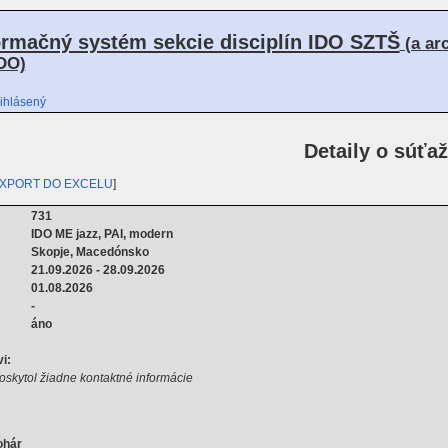
ormačný systém sekcie disciplín IDO SZTŠ
(a ar
DO)
ihlásený
Detaily o súťaž
XPORT DO EXCELU
]
731
IDO ME jazz, PAI, modern
Skopje, Macedónsko
21.09.2026 - 28.09.2026
01.08.2026
-
áno
i:
oskytol žiadne kontaktné informácie
ohár