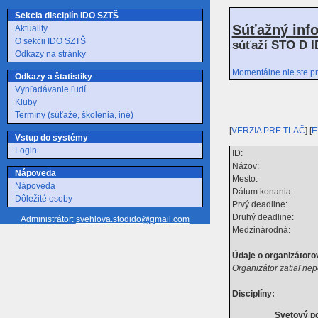
Sekcia disciplín IDO SZTŠ
Súťažný inf
Aktuality
O sekcii IDO SZTŠ
súťaží STO D I
Odkazy na stránky
Momentálne nie ste pr
Odkazy a štatistiky
Vyhľadávanie ľudí
Kluby
Termíny (súťaže, školenia, iné)
[
VERZIA PRE TLAČ
] [
E
Vstup do systémy
Login
ID:
Názov:
Nápoveda
Mesto:
Nápoveda
Dátum konania:
Dôležité osoby
Prvý deadline:
Druhý deadline:
Administrátor:
svehlova.stodido@gmail.com
Medzinárodná:
Údaje o organizátorov
Organizátor zatiaľ nep
Disciplíny:
Svetový p