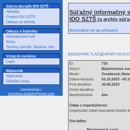
Sekcia disciplín IDO SZTŠ
Súťažný informačný s
Aktuality
O sekcii IDO SZTŠ
IDO SZTŠ
(a archív súť
Odkazy na stránky
Momentálne nie ste prihlásený
Odkazy a štatistiky
Vyhľadávanie ľudí
Kluby
Termíny (súťaže, školenia, iné)
[
VERZIA PRE TLAČ
] [
EXPORT DO EX
Vstup do systémy
Login
ID:
730
Názov:
Majstrovstvá sve
Nápoveda
Mesto:
Osnabruck, Nem
Nápoveda
Dátum konania:
02.10.2025 - 05.
Dôležité osoby
Prvý deadline:
30.08.2025
Druhý deadline:
-
Administrátor:
svehlova.stodido@gmail.com
Medzinárodná:
áno
Údaje o organizátorovi:
Organizátor zatiaľ neposkytol žiadne 
Disciplíny:
Majstrovstvá sveta