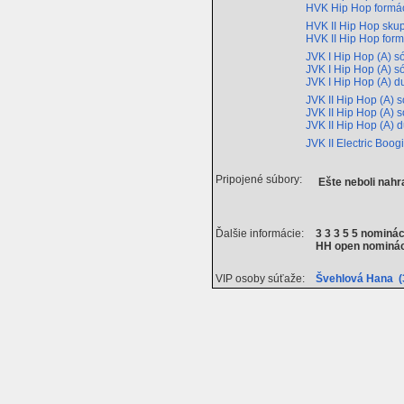
HVK Hip Hop formá
HVK II Hip Hop sku
HVK II Hip Hop for
JVK I Hip Hop (A) s
JVK I Hip Hop (A) s
JVK I Hip Hop (A) 
JVK II Hip Hop (A) 
JVK II Hip Hop (A) 
JVK II Hip Hop (A) 
JVK II Electric Boog
Pripojené súbory:
Ešte neboli nah
Ďalšie informácie:
3 3 3 5 5 nominác
HH open nominá
VIP osoby súťaže:
Švehlová Hana (