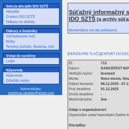
Sekcia disciplín IDO SZTŠ
Súťažný informačný s
Aktuality
O sekcii IDO SZTŠ
IDO SZTŠ
(a archív súť
Odkazy na stránky
Momentálne nie ste prihlásený
Odkazy a štatistiky
Vyhľadávanie ľudí
Kluby
Termíny (súťaže, školenia, iné)
[
VERZIA PRE TLAČ
] [
EXPORT DO EX
Vstup do systémy
Login
ID:
712
Názov:
DANCEFEST NO
Nápoveda
Vedľajší názov:
licensed
Nápoveda
Mesto:
Novo mesto, Slo
Dôležité osoby
Dátum konania:
06.12.2025 - 07.
Prvý deadline:
01.12.2025
Administrátor:
svehlova.stodido@gmail.com
Druhý deadline:
-
Medzinárodná:
áno
Údaje o organizátorovi:
Organizátor zatiaľ neposkytol žiadne 
Disciplíny: