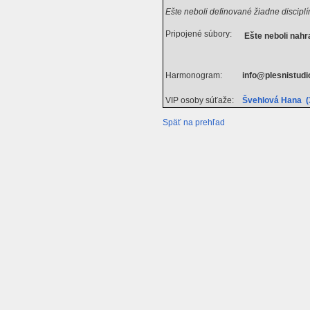
Ešte neboli definované žiadne disciplí
Pripojené súbory:
Ešte neboli nah
Harmonogram:
info@plesnistud
VIP osoby súťaže:
Švehlová Hana (
Späť na prehľad